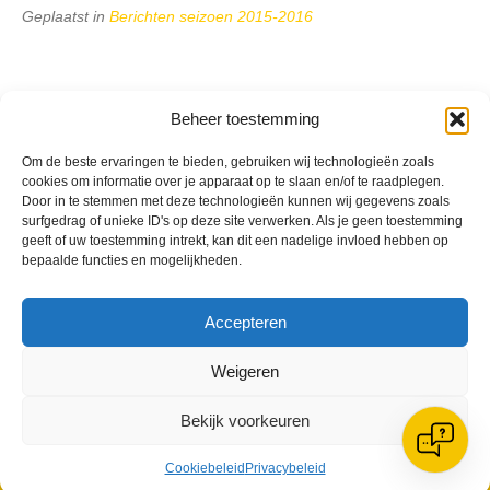
Geplaatst in
Berichten seizoen 2015-2016
Beheer toestemming
VV Reiger Boys
Om de beste ervaringen te bieden, gebruiken wij technologieën zoals
cookies om informatie over je apparaat op te slaan en/of te raadplegen.
De Wending, Lotte Beesedijk 1
Door in te stemmen met deze technologieën kunnen wij gegevens zoals
1705 NA Heerhugowaard
surfgedrag of unieke ID's op deze site verwerken. Als je geen toestemming
geeft of uw toestemming intrekt, kan dit een nadelige invloed hebben op
Google maps route
bepaalde functies en mogelijkheden.
Reglementen
Privacybeleid
Cookiebeleid
Accepteren
XML-Sitemap
Veelgestelde vragen
Weigeren
Belangrijke gegevens
Bekijk voorkeuren
Cookiebeleid
Privacybeleid