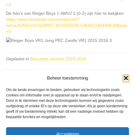
=3
De foto’s van Reiger Boys 1-AMVJ 1 (0-2) zijn hier te bekijken:
https://www.facebook.com/media/set/?
set=a.925651417529907.1073742105.536452146449838&type
=3
Geplaatst in
Berichten seizoen 2015-2016
Beheer toestemming
Om de beste ervaringen te bieden, gebruiken wij technologieën zoals
cookies om informatie over je apparaat op te slaan en/of te raadplegen.
VV Reiger Boys
Door in te stemmen met deze technologieën kunnen wij gegevens zoals
De Wending, Lotte Beesedijk 1
surfgedrag of unieke ID's op deze site verwerken. Als je geen toestemming
1705 NA Heerhugowaard
geeft of uw toestemming intrekt, kan dit een nadelige invloed hebben op
bepaalde functies en mogelijkheden.
Google maps route
Reglementen
Accepteren