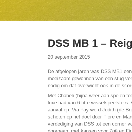
DSS MB 1 – Reig
20 september 2015
De afgelopen jaren was DSS MB1 een mo
moeizaam gewonnen van een stug verd
nodig om dat overwicht ook in de score
Met Chabeli (bijna weer aan spelen t
luxe had van 6 fitte wisselspeelsters.
aanval op. Via Fay werd Judith (de Bru
schoten op het doel door Fiore en Ma
verdediging van DSS tot een corner ve
doorgaan, met kansen voor Zoë en Fior