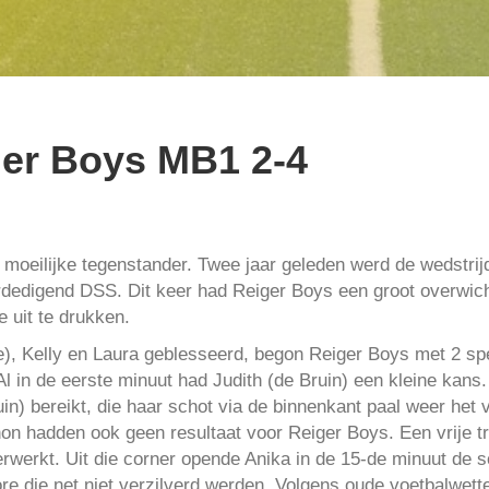
er Boys MB1 2-4
eilijke tegenstander. Twee jaar geleden werd de wedstrijd 
edigend DSS. Dit keer had Reiger Boys een groot overwicht
 uit te drukken.
oe), Kelly en Laura geblesseerd, begon Reiger Boys met 2 s
 Al in de eerste minuut had Judith (de Bruin) een kleine kans.
in) bereikt, die haar schot via de binnenkant paal weer het 
non hadden ook geen resultaat voor Reiger Boys. Een vrije 
rwerkt. Uit die corner opende Anika in de 15-de minuut de s
e die net niet verzilverd werden. Volgens oude voetbalwett