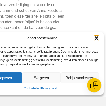
 Boys verdediging en scoorde de
 vlammend schot van Anne ketste af
, toen diezelfde snelle spits bij een
ouden, maar ‘bijna’ is helaas niet
chterkant en de bal voor de goal
en. Judith (Kouwen) scoorde haar
Beheer toestemming
erlei situaties voor Fay, Valerie,
ervaringen te bieden, gebruiken wij technologieën zoals cookies om
ver je apparaat op te slaan en/of te raadplegen. Door in te stemmen met deze
er voor dat DSS niet meer gevaarlijk
n kunnen wij gegevens zoals surfgedrag of unieke ID's op deze site
ig konden houden. Na 25 minuten
ls je geen toestemming geeft of uw toestemming intrekt, kan dit een nadelige
j blesseerde de keepster van DSS zich
ben op bepaalde functies en mogelijkheden.
eel meer kansen, uit corners,
(de Bruin) met een heel goede
epteren
Weigeren
Bekijk voorkeuren
f schoot: 2-4.
Cookiebeleid
Privacybeleid