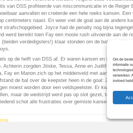
spits van DSS profiteerde van miscommunicatie in de Reiger
moeibaar aanvallen en creëerde een hele reeks kansen. Een
op centimeters naast. En weer viel de goal aan de andere kant
t strafschopgebied. Joyce had de penalty nog bijna tegengeh
d werd bereikt toen Fay een mooie rush uitvoerde aan de re
 (beiden verdedigsters!) klaar stonden om de bal in te tikk
Boys.
ls op de helft van DSS af. Er waren kansen en kansjes uit all
Om de beste 
informatie o
e. Achterin zorgden Jitske, Tessa, Anne en Judith (Kouwen) 
technologieë
ka, Fay en Manon zich op het middenveld met aanvallen bez
verwerken. A
stand de bal over de keepster heen in de goal: 2-3. Daarbi
invloed heb
angen moest worden door een veldspeelster. Er kwamen nog v
len, maar de wedstrijd werd pas op slot gezet, toen Judith 
Acc
edend schot alle frustraties over gemiste kansen van zich a
2016