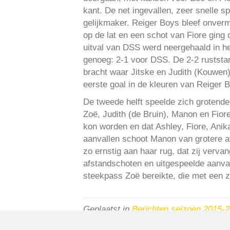
kant. De net ingevallen, zeer snelle 
gelijkmaker. Reiger Boys bleef onver
op de lat en een schot van Fiore ging 
uitval van DSS werd neergehaald in he
genoeg: 2-1 voor DSS. De 2-2 ruststan
bracht waar Jitske en Judith (Kouwen)
eerste goal in de kleuren van Reiger 
De tweede helft speelde zich grotendee
Zoë, Judith (de Bruin), Manon en Fior
kon worden en dat Ashley, Fiore, Ani
aanvallen schoot Manon van grotere af
zo ernstig aan haar rug, dat zij verv
afstandschoten en uitgespeelde aanval
steekpass Zoë bereikte, die met een zi
Geplaatst in
Berichten seizoen 2015-