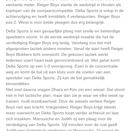
vierkante meter. Reiger Boys startte de wedstrijd in Houten als
koploper van de voorjaarscompetitie. Delta Sports is volop in de
achtervolging en heeft inmiddels 4 verliespunten. Reiger Boys
pas 2. Winst is voor beide ploegen dus erg belangrijk.
Delta Sports is een gevaarlijke ploeg met snelle en behendige
speelsters voorin. In de eerste wedstrijd maakte die het de
verdediging Reiger Boys erg lastig. Vandaag zou dat met
afgesproken tactiek anders moeten. Vanaf de start heeft Reiger
Boys Blokkers licht overwicht. De gekozen tactiek werkt.
Iedereen voert haart taak geconcentreerd uit, Met geluk komt
Delta Sports op een 1-0 voorsprong. Even is de concentratie
weg en komt de bal uit een kluts voor de voeten van een
speelster van Delta Sports. Zij kan de bal gemakkelijk
binnentikken.
Niet snel daarna vragen Dhara en Kim om een wissel. Dat stond
niet in het tactische plan, maar dan zie je waar we elke week op
trainen: multi-inzetbaarheid. Door de wissels verliest Reiger
Boys niet aan kracht. Integendeel; Reiger Boys krijgt steeds
meer overwicht en Delta Sports loopt verder achteruit en laat
zich inzakken. Marouscha en Judith zij een plaag voor de
verdediging van Delta Sports. Vijf minuten voor de rust geeft
Judith een fantastisch steekpass op Marouscha. Zij scoort de