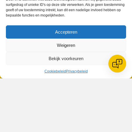
surfgedrag of unieke ID's op deze site verwerken. Als je geen toestemming
geeft of uw toestemming intrekt, kan dit een nadelige invloed hebben op
bepaalde functies en mogelijkheden.
VV Reiger Boys
Accepteren
De Wending, Lotte Beesedijk 1
1705 NA Heerhugowaard
Weigeren
Google maps route
Bekijk voorkeuren
Reglementen
Privacybeleid
Cookiebeleid
Privacybeleid
Cookiebeleid
XML-Sitemap
Veelgestelde vragen
Belangrijke gegevens
Zoeken