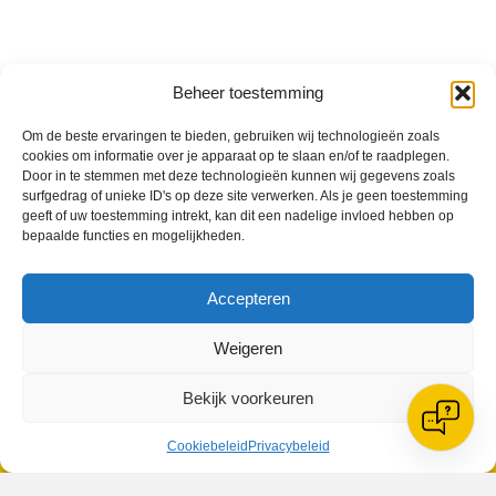
Beheer toestemming
VV Reiger Boys
Om de beste ervaringen te bieden, gebruiken wij technologieën zoals
De Wending, Lotte Beesedijk 1
cookies om informatie over je apparaat op te slaan en/of te raadplegen.
1705 NA Heerhugowaard
Door in te stemmen met deze technologieën kunnen wij gegevens zoals
surfgedrag of unieke ID's op deze site verwerken. Als je geen toestemming
geeft of uw toestemming intrekt, kan dit een nadelige invloed hebben op
Google maps route
bepaalde functies en mogelijkheden.
Reglementen
Privacybeleid
Cookiebeleid
Accepteren
XML-Sitemap
Veelgestelde vragen
Weigeren
Belangrijke gegevens
Bekijk voorkeuren
Cookiebeleid
Privacybeleid