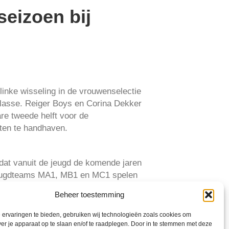
seizoen bij
linke wisseling in de vrouwenselectie
klasse. Reiger Boys en Corina Dekker
re tweede helft voor de
hten te handhaven.
 dat vanuit de jeugd de komende jaren
 jeugdteams MA1, MB1 en MC1 spelen
Beheer toestemming
 seizoen. Natuurlijk zijn
ervaringen te bieden, gebruiken wij technologieën zoals cookies om
ry Blok,
ver je apparaat op te slaan en/of te raadplegen. Door in te stemmen met deze