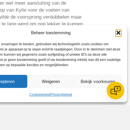
 er wel meer aansluiting van de
op van Kylie voor de voeten van
 wilde de voorsprong verdubbelen maar
ld te lang werd om nog lekker te kunnen
mantha, zij maakte een lange solo
Beheer toestemming
en de meiden het redelijk goed
n jullie gevraagd want dan staat de
ervaringen te bieden, gebruiken wij technologieën zoals cookies om
ver je apparaat op te slaan en/of te raadplegen. Door in te stemmen met deze
woensdag dan kunnen jullie laten zien
n kunnen wij gegevens zoals surfgedrag of unieke ID's op deze site
ls je geen toestemming geeft of uw toestemming intrekt, kan dit een nadelige
ben op bepaalde functies en mogelijkheden.
epteren
Weigeren
Bekijk voorkeuren
Cookiebeleid
Privacybeleid