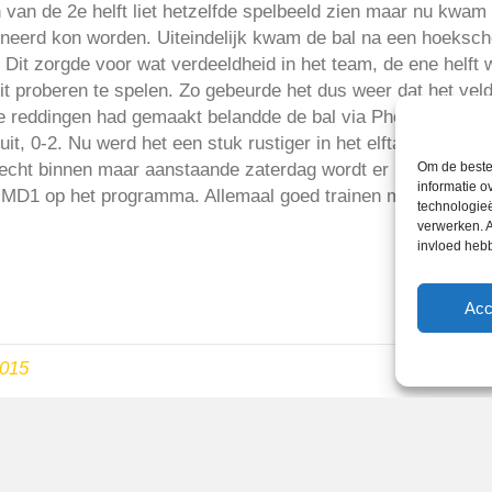
 van de 2e helft liet hetzelfde spelbeeld zien maar nu kwam
eerd kon worden. Uiteindelijk kwam de bal na een hoeksch
 Dit zorgde voor wat verdeeldheid in het team, de ene helft
uit proberen te spelen. Zo gebeurde het dus weer dat het ve
e reddingen had gemaakt belandde de bal via Pheadra bij Sa
uit, 0-2. Nu werd het een stuk rustiger in het elftal en kond
erecht binnen maar aanstaande zaterdag wordt er nog meer va
Om de beste 
informatie o
J MD1 op het programma. Allemaal goed trainen maandag en 
technologieë
verwerken. A
invloed heb
Acc
2015