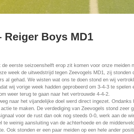
– Reiger Boys MD1
 de eerste seizoenshelft erop zit komen voor onze meiden n
ze week de uitwedstrijd tegen Zeevogels MD1, zij stonden da
s al gehad. We wisten wat ons te doen stond en wij vertrok
adat wij vorige week hadden geprobeerd om 3-4-3 te spelen e
om weer terug te gaan naar het vertrouwde 4-4-2.
g naar het vijandelijke doel werd direct ingezet. Ondanks 
e actie te maken. De verdediging van Zeevogels stond zeer 
itsignaal voor de rust dan ook nog steeds 0-0, werk aan de w
eel te weinig aansluiting van de achterhoede en de middenvel
te. Ook stonden er een paar meiden op een hele ander positi