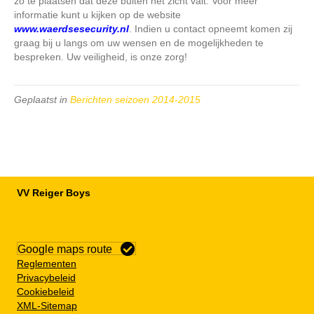
zo te plaatsen dat deze buiten het zicht valt. Voor meer
informatie kunt u kijken op de website
www.waerdsesecurity.nl
. Indien u contact opneemt komen zij
graag bij u langs om uw wensen en de mogelijkheden te
bespreken. Uw veiligheid, is onze zorg!
Geplaatst in
Berichten seizoen 2014-2015
VV Reiger Boys
De Wending, Lotte Beesedijk 1
1705 NA Heerhugowaard
Google maps route
Reglementen
Privacybeleid
Cookiebeleid
XML-Sitemap