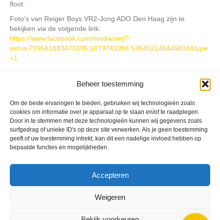
floot.
Foto’s van Reiger Boys VR2-Jong ADO Den Haag zijn te
bekijken via de volgende link:
https://www.facebook.com/media/set/?
set=a.799581883470195.1073741984.536452146449838&type
=1
Beheer toestemming
Geplaatst in
Berichten seizoen 2014-2015
Om de beste ervaringen te bieden, gebruiken wij technologieën zoals
cookies om informatie over je apparaat op te slaan en/of te raadplegen.
Door in te stemmen met deze technologieën kunnen wij gegevens zoals
surfgedrag of unieke ID's op deze site verwerken. Als je geen toestemming
geeft of uw toestemming intrekt, kan dit een nadelige invloed hebben op
bepaalde functies en mogelijkheden.
VV Reiger Boys
De Wending, Lotte Beesedijk 1
1705 NA Heerhugowaard
Accepteren
Google maps route
Weigeren
Reglementen
Privacybeleid
Bekijk voorkeuren