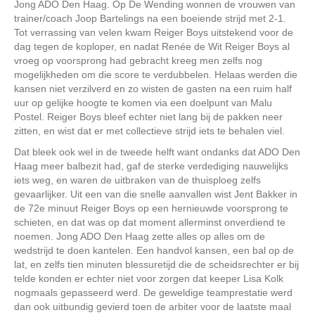
Jong ADO Den Haag. Op De Wending wonnen de vrouwen van
trainer/coach Joop Bartelings na een boeiende strijd met 2-1.
Tot verrassing van velen kwam Reiger Boys uitstekend voor de
dag tegen de koploper, en nadat Renée de Wit Reiger Boys al
vroeg op voorsprong had gebracht kreeg men zelfs nog
mogelijkheden om die score te verdubbelen. Helaas werden die
kansen niet verzilverd en zo wisten de gasten na een ruim half
uur op gelijke hoogte te komen via een doelpunt van Malu
Postel. Reiger Boys bleef echter niet lang bij de pakken neer
zitten, en wist dat er met collectieve strijd iets te behalen viel.
Dat bleek ook wel in de tweede helft want ondanks dat ADO Den
Haag meer balbezit had, gaf de sterke verdediging nauwelijks
iets weg, en waren de uitbraken van de thuisploeg zelfs
gevaarlijker. Uit een van die snelle aanvallen wist Jent Bakker in
de 72e minuut Reiger Boys op een hernieuwde voorsprong te
schieten, en dat was op dat moment allerminst onverdiend te
noemen. Jong ADO Den Haag zette alles op alles om de
wedstrijd te doen kantelen. Een handvol kansen, een bal op de
lat, en zelfs tien minuten blessuretijd die de scheidsrechter er bij
telde konden er echter niet voor zorgen dat keeper Lisa Kolk
nogmaals gepasseerd werd. De geweldige teamprestatie werd
dan ook uitbundig gevierd toen de arbiter voor de laatste maal