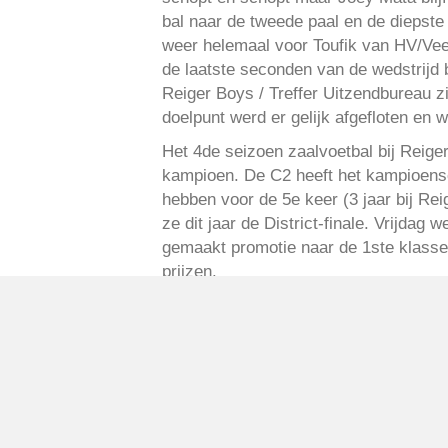
bal naar de tweede paal en de diepste
weer helemaal voor Toufik van HV/Vee
de laatste seconden van de wedstrijd
Reiger Boys / Treffer Uitzendbureau z
doelpunt werd er gelijk afgefloten en 
Het 4de seizoen zaalvoetbal bij Reig
kampioen. De C2 heeft het kampioensc
hebben voor de 5e keer (3 jaar bij Re
ze dit jaar de District-finale. Vrijd
gemaakt promotie naar de 1ste klasse 
prijzen.
De zaalvoetbalcommissie zal de aank
dan ook heel wat nieuwe teams verschi
mogelijk met hele nieuwe teams bij Re
opgenomen worden met de zaalvoetbala
Verder hebben de volgende sponsoren h
Uitzendbureau, Subsponsor Vrouwen 1