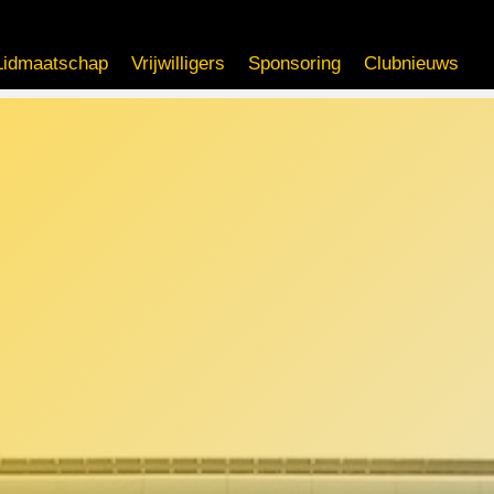
Lidmaatschap
Vrijwilligers
Sponsoring
Clubnieuws