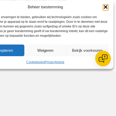
eloof weer helemaal terug, ze gaan er
Beheer toestemming
 die liet zich niet meer passeren. In
ervaringen te bieden, gebruiken wij technologieën zoals cookies om
voor HV/Veerhuys, tegen drie man laat
ver je apparaat op te slaan en/of te raadplegen. Door in te stemmen met deze
intikker eindstand 3-5. Na het
n kunnen wij gegevens zoals surfgedrag of unieke ID's op deze site
ls je geen toestemming geeft of uw toestemming intrekt, kan dit een nadelige
ben op bepaalde functies en mogelijkheden.
aars. In december werd de A1
ict-kampioenschap West 1. Vrouwen 2
epteren
Weigeren
Bekijk voorkeuren
hoofdklasse behaald. Helaas verloren
. Heren 1 hebben hun woorden waar
Cookiebeleid
Privacybeleid
 proficiat met het behalen van de
competitie en in september zal er
 om teams aan te vullen ook is het
r informatie kan er contact
elijk gemaakt: Hoofdsponsor Treffer
 1: Climapartners, Teamsponsor