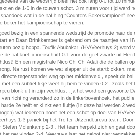
gedeelte van de wedstrijd bleef het ook lang 0-0 tot 10 minut
akt en de 1-0 in de touwen schot. 3 minuten voor tijd werd 
t spandoek wat in de hal hing “Counters Bekerkampioen” ne
e beker het kampioenschap te vieren.
goed bezig in een spannende wedstrijd de promotie naar de 
start en Daan Brinkkemper is gebrand om de haantjes van HV
inuten bezig hoppa. Toufik Abubakari (HV/Veerhuys 2) werd 
e de bal koel binnenschuift 0-1 voor de geel zwarte uit He
tlust! En een magistrale Nico Chi Chi Adali die de ballen op 
prong. Na rust komen we wat slapper uit de startblokken, m
n directe tegenstander weg op het middenveld , speelt de ba
met een subtiel tikje weet hij hem te vinden 0-2 , zoals he
rpcu blonk uit in zijn vechtlust , ja het word een gewoonte 
 van richting veranderd zo in de linkerbovenhoek, het publie
arde 2e helft er klinkt een fluitje (In deze hal werden 2 wed
mogen) wat iedereen hoort het een schot op doel van HV/Veer
eerhuys 1-3 paniek bij het Treffer Uitzendbureau team. Doo
or Stefan Molenkamp 2-3 , Het team herpakt zich en gaat do
t het net vinden 2-4, Veerhuys laat het geloof niet wegzakke