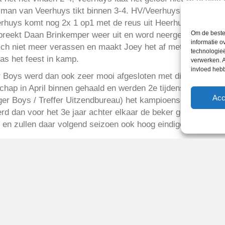
 man van Veerhuys tikt binnen 3-4. HV/Veerhuys heeft het g
rhuys komt nog 2x 1 op1 met de reus uit Heerhugowaard maar
Om de beste 
 breekt Daan Brinkemper weer uit en word neergelegd. Geel 
informatie o
ich niet meer verassen en maakt Joey het af met een goede 
technologieë
was het feest in kamp.
verwerken. A
invloed heb
er Boys werd dan ook zeer mooi afgesloten met diverse winn
hap in April binnen gehaald en werden 2e tijdens de Distr
Acc
iger Boys / Treffer Uitzendbureau) het kampioenschap in de 
ag werd dan voor het 3e jaar achter elkaar de beker gewonnen
en zullen daar volgend seizoen ook hoog eindigen. Iedereen
omende weken zich druk bezig gaan houden met de volgende 
jnen. Wij kunnen altijd nieuwe spelers/speelsters gebruiken
iger Boys / Treffer Uitzendbureau te komen spelen, voor mee
fdeling via zaalvoetbal@reigerboys.nl.
et zaalvoetbal bij Reiger Boys / Treffer Uitzendbureau mog
, 2 en Heren 1 Elro Dakbedeking BV, Teamsponsor Vrouwen