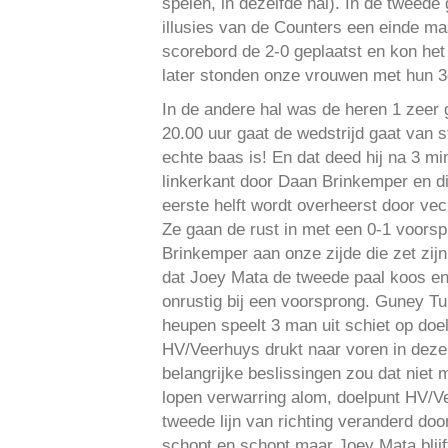
spelen, in dezelfde hal). In de tweede 
illusies van de Counters een einde ma
scorebord de 2-0 geplaatst en kon he
later stonden onze vrouwen met hun 3
In de andere hal was de heren 1 zeer 
20.00 uur gaat de wedstrijd gaat van 
echte baas is! En dat deed hij na 3 m
linkerkant door Daan Brinkemper en di
eerste helft wordt overheerst door vech
Ze gaan de rust in met een 0-1 voors
Brinkemper aan onze zijde die zet zij
dat Joey Mata de tweede paal koos en 
onrustig bij een voorsprong. Guney Tu
heupen speelt 3 man uit schiet op doel
HV/Veerhuys drukt naar voren in deze h
belangrijke beslissingen zou dat niet 
lopen verwarring alom, doelpunt HV/V
tweede lijn van richting veranderd do
schopt en schopt maar Joey Mata blijf