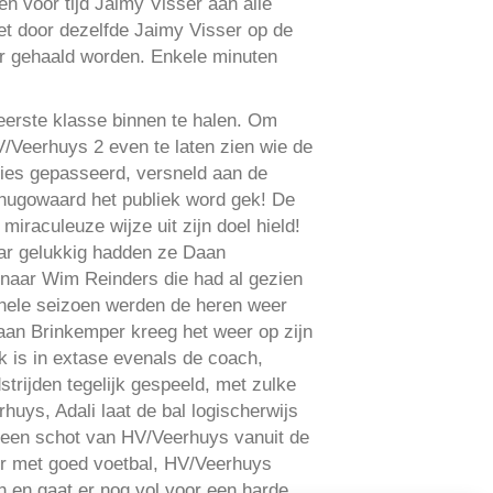
en voor tijd Jaimy Visser aan alle
het door dezelfde Jaimy Visser op de
er gehaald worden. Enkele minuten
eerste klasse binnen te halen. Om
/Veerhuys 2 even te laten zien wie de
vies gepasseerd, versneld aan de
erhugowaard het publiek word gek! De
miraculeuze wijze uit zijn doel hield!
aar gelukkig hadden ze Daan
l naar Wim Reinders die had al gezien
t hele seizoen werden de heren weer
Daan Brinkemper kreeg het weer op zijn
k is in extase evenals de coach,
strijden tegelijk gespeeld, met zulke
huys, Adali laat de bal logischerwijs
r een schot van HV/Veerhuys vanuit de
or met goed voetbal, HV/Veerhuys
n en gaat er nog vol voor een harde