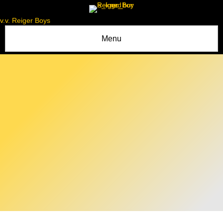
v.v. Reiger Boys
Menu