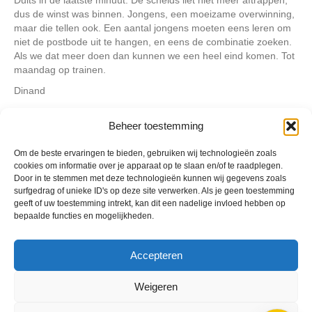
dus de winst was binnen. Jongens, een moeizame overwinning,
maar die tellen ook. Een aantal jongens moeten eens leren om
niet de postbode uit te hangen, en eens de combinatie zoeken.
Als we dat meer doen dan kunnen we een heel eind komen. Tot
maandag op trainen.
Dinand
Beheer toestemming
Geplaatst in
Berichten seizoen 2014-2015
Om de beste ervaringen te bieden, gebruiken wij technologieën zoals
cookies om informatie over je apparaat op te slaan en/of te raadplegen.
Door in te stemmen met deze technologieën kunnen wij gegevens zoals
surfgedrag of unieke ID's op deze site verwerken. Als je geen toestemming
geeft of uw toestemming intrekt, kan dit een nadelige invloed hebben op
bepaalde functies en mogelijkheden.
VV Reiger Boys
De Wending, Lotte Beesedijk 1
1705 NA Heerhugowaard
Accepteren
Google maps route
Weigeren
Reglementen
Privacybeleid