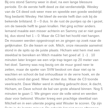
Bij ons stond Sammy weer in doel, na een lange blessure
periode. En de eerste helft deed ze dat verdienstelijk. Wesley
van de C4 deed ook weer mee en speelde een goede wedstrijd.
Nog bedankt Wesley. Het bleef de eerste helft dan ook bij de
bekende brilstand. 0 – 0 dus. In de rust de puntjes op de i gezet,
om de tweede helft te gaan knallen. Het ging echter anders.
Iemand maakte een misser achterin en Sammy zat er niet goed
bij, dus stond het 1 – 0. Maar de C3 liet het hoofd niet hangen.
De mouwen werden opgestroopt en ze gingen op zoek naar de
gelijkmaker. En die kwam er ook. Mitch, onze nieuwste aanwinst
stond in de spits op de juiste plaats. Hicham wist hem met een
steekbal te bereiken en Mitch maakte het goed af. 1 -1 . 10
minuten later kregen we een vrije trap tegen op 20 meter van
het doel. Sammy was nog bezig om de muur goed neer te
zetten, maar de speler van SVW besloot om daar niet op te
wachten en schoot de bal onhoudbaar in de verre hoek, en de
scheids vond dat goed. Weer achter dus. Maar de C3 toonde
veerkracht. Dave Walter werd in stelling gebracht door, ik dacht,
Hicham, en Dave schoot de bal van grote afstand binnen. Nog 5
minuten te gaan . We gingen voor de volle winst en werden
daar voor beloond. Wouter kreeg een prachtige steekbal van
Mitchell en in een uiterste poging wist Wouter te scoren. Op zijn
Duits in de laatste minuut. De scheids liet niet meer aftrappen,