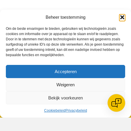
Beheer toestemming
VV Reiger Boys
Om de beste ervaringen te bieden, gebruiken wij technologieën zoals
De Wending, Lotte Beesedijk 1
cookies om informatie over je apparaat op te slaan en/of te raadplegen.
1705 NA Heerhugowaard
Door in te stemmen met deze technologieën kunnen wij gegevens zoals
surfgedrag of unieke ID's op deze site verwerken. Als je geen toestemming
Google maps route
geeft of uw toestemming intrekt, kan dit een nadelige invloed hebben op
Reglementen
bepaalde functies en mogelijkheden.
Privacybeleid
Cookiebeleid
Accepteren
XML-Sitemap
Veelgestelde vragen
Weigeren
Belangrijke gegevens
Bekijk voorkeuren
Cookiebeleid
Privacybeleid
Zoeken