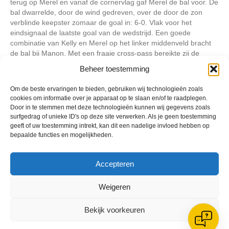
terug op Merel en vanaf de cornervlag gaf Merel de bal voor. De
bal dwarrelde, door de wind gedreven, over de door de zon
verblinde keepster zomaar de goal in: 6-0. Vlak voor het
eindsignaal de laatste goal van de wedstrijd. Een goede
combinatie van Kelly en Merel op het linker middenveld bracht
de bal bij Manon. Met een fraaie cross-pass bereikte zij de
uitstekend doorgelopen Britt, die de eindstand op 7-0 bracht.
Beheer toestemming
Jammer dat zo’n eenzijdige wedstrijd zoveel blessures moest
opleveren. Het grote winstpunt volgens de trainers zat hem in
Om de beste ervaringen te bieden, gebruiken wij technologieën zoals
cookies om informatie over je apparaat op te slaan en/of te raadplegen.
het feit dat de Reiger Boys meiden geconcentreerd en
Door in te stemmen met deze technologieën kunnen wij gegevens zoals
gemotiveerd naar voetballende oplossingen bleven zoeken en
surfgedrag of unieke ID's op deze site verwerken. Als je geen toestemming
zo met name in de tweede helft het (grote) verschil konden
geeft of uw toestemming intrekt, kan dit een nadelige invloed hebben op
maken.
bepaalde functies en mogelijkheden.
Geplaatst in
Berichten seizoen 2014-2015
Accepteren
Weigeren
Bekijk voorkeuren
VV Reiger Boys