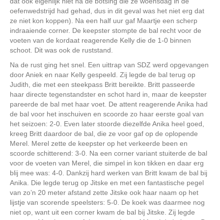
dat ook eigenlijk niet na de botsing die ze woensdag in de
oefenwedstrijd had gehad, dus in dit geval was het niet erg dat
ze niet kon koppen). Na een half uur gaf Maartje een scherp
indraaiende corner. De keepster stompte de bal recht voor de
voeten van de kordaat reagerende Kelly die de 1-0 binnen
schoot. Dit was ook de ruststand.
Na de rust ging het snel. Een uittrap van SDZ werd opgevangen
door Aniek en naar Kelly gespeeld. Zij legde de bal terug op
Judith, die met een steekpass Britt bereikte. Britt passeerde
haar directe tegenstandster en schot hard in, maar de keepster
pareerde de bal met haar voet. De attent reagerende Anika had
de bal voor het inschuiven en scoorde zo haar eerste goal van
het seizoen: 2-0. Even later stoorde diezelfde Anika heel goed,
kreeg Britt daardoor de bal, die ze voor gaf op de oplopende
Merel. Merel zette de keepster op het verkeerde been en
scoorde schitterend: 3-0. Na een corner variant stuiterde de bal
voor de voeten van Merel, die simpel in kon tikken en daar erg
blij mee was: 4-0. Dankzij hard werken van Britt kwam de bal bij
Anika. Die legde terug op Jitske en met een fantastische pegel
van zo’n 20 meter afstand zette Jitske ook haar naam op het
lijstje van scorende speelsters: 5-0. De koek was daarmee nog
niet op, want uit een corner kwam de bal bij Jitske. Zij legde