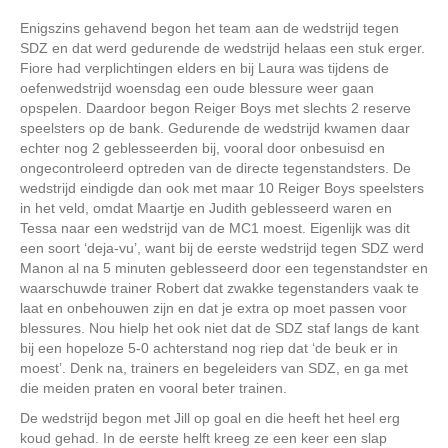
Enigszins gehavend begon het team aan de wedstrijd tegen
SDZ en dat werd gedurende de wedstrijd helaas een stuk erger.
Fiore had verplichtingen elders en bij Laura was tijdens de
oefenwedstrijd woensdag een oude blessure weer gaan
opspelen. Daardoor begon Reiger Boys met slechts 2 reserve
speelsters op de bank. Gedurende de wedstrijd kwamen daar
echter nog 2 geblesseerden bij, vooral door onbesuisd en
ongecontroleerd optreden van de directe tegenstandsters. De
wedstrijd eindigde dan ook met maar 10 Reiger Boys speelsters
in het veld, omdat Maartje en Judith geblesseerd waren en
Tessa naar een wedstrijd van de MC1 moest. Eigenlijk was dit
een soort ‘deja-vu’, want bij de eerste wedstrijd tegen SDZ werd
Manon al na 5 minuten geblesseerd door een tegenstandster en
waarschuwde trainer Robert dat zwakke tegenstanders vaak te
laat en onbehouwen zijn en dat je extra op moet passen voor
blessures. Nou hielp het ook niet dat de SDZ staf langs de kant
bij een hopeloze 5-0 achterstand nog riep dat ‘de beuk er in
moest’. Denk na, trainers en begeleiders van SDZ, en ga met
die meiden praten en vooral beter trainen.
De wedstrijd begon met Jill op goal en die heeft het heel erg
koud gehad. In de eerste helft kreeg ze een keer een slap