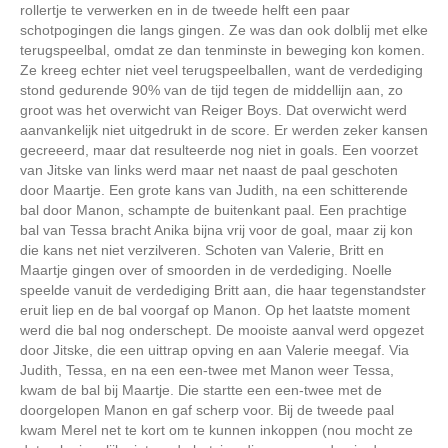
rollertje te verwerken en in de tweede helft een paar
schotpogingen die langs gingen. Ze was dan ook dolblij met elke
terugspeelbal, omdat ze dan tenminste in beweging kon komen.
Ze kreeg echter niet veel terugspeelballen, want de verdediging
stond gedurende 90% van de tijd tegen de middellijn aan, zo
groot was het overwicht van Reiger Boys. Dat overwicht werd
aanvankelijk niet uitgedrukt in de score. Er werden zeker kansen
gecreeerd, maar dat resulteerde nog niet in goals. Een voorzet
van Jitske van links werd maar net naast de paal geschoten
door Maartje. Een grote kans van Judith, na een schitterende
bal door Manon, schampte de buitenkant paal. Een prachtige
bal van Tessa bracht Anika bijna vrij voor de goal, maar zij kon
die kans net niet verzilveren. Schoten van Valerie, Britt en
Maartje gingen over of smoorden in de verdediging. Noelle
speelde vanuit de verdediging Britt aan, die haar tegenstandster
eruit liep en de bal voorgaf op Manon. Op het laatste moment
werd die bal nog onderschept. De mooiste aanval werd opgezet
door Jitske, die een uittrap opving en aan Valerie meegaf. Via
Judith, Tessa, en na een een-twee met Manon weer Tessa,
kwam de bal bij Maartje. Die startte een een-twee met de
doorgelopen Manon en gaf scherp voor. Bij de tweede paal
kwam Merel net te kort om te kunnen inkoppen (nou mocht ze