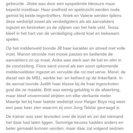
gebeurde. Jitske was door een opspelende blessure maar
beperkt inzetbaar. Haar snelheid en spelinzicht werden node
gemist bij beide tegentreffers. Aniek en Valerie werden tijdens
deze wedstrijd zowel als verdedigsters als als aanvalsters
ingezet en bestreken zo de zijlijnen van het hele veld. Tessa
bleef in het hart van de verdediging uiterst koel en bekwaam
spelen.
Op het middenveld toonde Jill haar karakter en streed met volle
inzet. Manon strooide met mooie passes en bediende de
aanvalsters zo op maat. Anika was sterk aan de bal en slim in
de voortzetting. Fiore werd vooral als een soort opkomende
middenveldster ingezet en vervulde die rol met verve. Merel, de
diesel van de MB1, werkte kei- en keihard op de linkerflank. In
de aanval toonde Judith haar klasse bij de fraai ingeschoten
goal die ze maakte. Britt was weinig gelukkig in de afwerking,
maar bleef onvermoeid strijden om elke vierkante meter.
Maartje liet bij haar laatste wedstrijd voor Reiger Boys nog weer
een paar keer zien waarom zij voor Jong Telstar gevraagd is.
De trainer was zeer tevreden over de inzet en zei dat niemand
het daar had laten liggen. Sommige keuzes hadden anders en
beter gemaakt kunnen worden, maar daar zal volgend seizoen