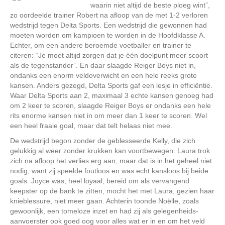
waarin niet altijd de beste ploeg wint”,
zo oordeelde trainer Robert na afloop van de met 1-2 verloren
wedstrijd tegen Delta Sports. Een wedstrijd die gewonnen had
moeten worden om kampioen te worden in de Hoofdklasse A.
Echter, om een andere beroemde voetballer en trainer te
citeren: “Je moet altijd zorgen dat je één doelpunt meer scoort
als de tegenstander”. En daar slaagde Reiger Boys niet in,
ondanks een enorm veldoverwicht en een hele reeks grote
kansen. Anders gezegd, Delta Sports gaf een lesje in efficiëntie.
Waar Delta Sports aan 2, maximaal 3 echte kansen genoeg had
om 2 keer te scoren, slaagde Reiger Boys er ondanks een hele
rits enorme kansen niet in om meer dan 1 keer te scoren. Wel
een heel fraaie goal, maar dat telt helaas niet mee.
De wedstrijd begon zonder de geblesseerde Kelly, die zich
gelukkig al weer zonder krukken kan voortbewegen. Laura trok
zich na afloop het verlies erg aan, maar dat is in het geheel niet
nodig, want zij speelde foutloos en was echt kansloos bij beide
goals. Joyce was, heel loyaal, bereid om als vervangend
keepster op de bank te zitten, mocht het met Laura, gezien haar
knieblessure, niet meer gaan. Achterin toonde Noëlle, zoals
gewoonlijk, een tomeloze inzet en had zij als gelegenheids-
aanvoerster ook goed oog voor alles wat er in en om het veld