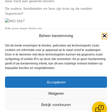
weer hard aan gewerkt worden.
De ouders, familieleden en fans zijn trots op de meiden.
Supertrots!!
Kijk voor meer fotos op
https://www.facebook.com/media/set/?
Beheer toestemming
set=a.844060272355689.1073742054.536452146449838&typ
e=1
Om de beste ervaringen te bieden, gebruiken wij technologieën zoals
cookies om informatie over je apparaat op te slaan en/of te raadplegen.
Door in te stemmen met deze technologieën kunnen wij gegevens zoals
Geplaatst in
Berichten seizoen 2014-2015
surfgedrag of unieke ID's op deze site verwerken. Als je geen toestemming
geeft of uw toestemming intrekt, kan dit een nadelige invloed hebben op
bepaalde functies en mogelijkheden.
Accepteren
VV Reiger Boys
Weigeren
De Wending, Lotte Beesedijk 1
1705 NA Heerhugowaard
Bekijk voorkeuren