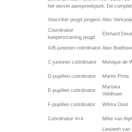
het eerste aanspreekpunt. De complete 
Voorzitter jeugd jongens
Alex Verkooij
Coordinator
Ehrhard Dou
keeperstraining jeugd
A/B-junioren coördinator
Alex Boelhou
C-junioren coördinator
Monique de W
D-pupillen coördinator
Martin Prins
Mariska
E-pupillen coördinator
Veldhoen
F-pupillen coördinator
Wilma Oost
Coördinator 4×4
Mike van Alp
Liesbeth van 