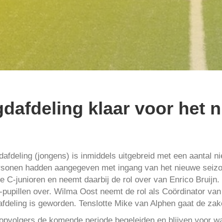
dafdeling klaar voor het 
afdeling (jongens) is inmiddels uitgebreid met een aantal n
rsonen hadden aangegeven met ingang van het nieuwe seizo
 de C-junioren en neemt daarbij de rol over van Enrico Bruij
-pupillen over. Wilma Oost neemt de rol als Coördinator van
dafdeling is geworden. Tenslotte Mike van Alphen gaat de za
 opvolgers de komende periode begeleiden en blijven voor wa