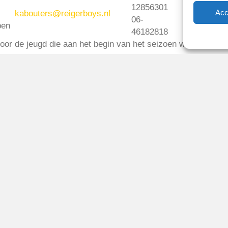
12856301
Acc
kabouters@reigerboys.nl
06-
pen
46182818
 voor de jeugd die aan het begin van het seizoen wordt geor
2015
Reglementen
Privacybeleid
Cookiebeleid
XML-Sitemap