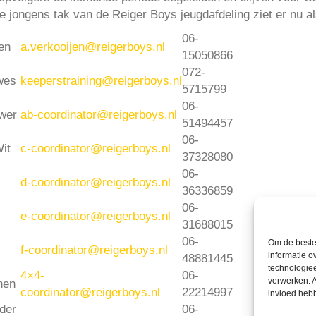
jongens tak van de Reiger Boys jeugdafdeling ziet er nu als
06-
en
a.verkooijen@reigerboys.nl
15050866
072-
wes
keeperstraining@reigerboys.nl
5715799
06-
wer
ab-coordinator@reigerboys.nl
51494457
06-
it
c-coordinator@reigerboys.nl
37328080
06-
d-coordinator@reigerboys.nl
36336859
06-
e-coordinator@reigerboys.nl
31688015
06-
Om de beste 
f-coordinator@reigerboys.nl
informatie o
48881445
technologieë
4×4-
06-
verwerken. A
hen
coordinator@reigerboys.nl
22214997
invloed heb
der
06-