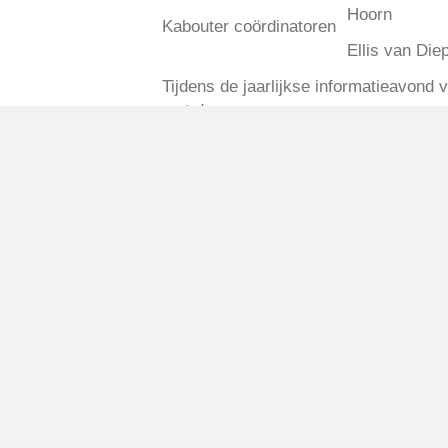
Hoorn
Kabouter coördinatoren
Ellis van Die
Tijdens de jaarlijkse informatieavond
met deze groep.
Geplaatst in
Berichten seizoen 2014-
VV Reiger Boys
De Wending, Lotte Beesedijk 1
1705 NA Heerhugowaard