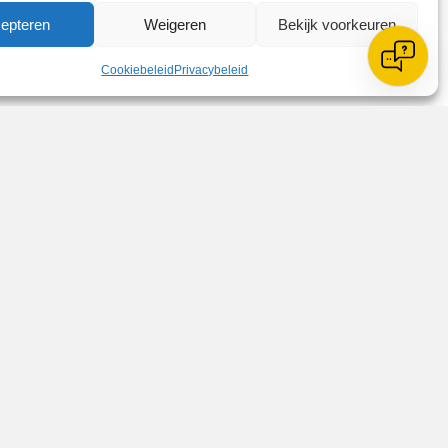
epteren
Weigeren
Bekijk voorkeuren
Cookiebeleid
Privacybeleid
ganiseerd kunt u nader kennis maken
Zoeken