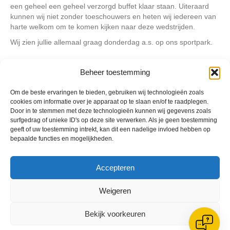
een geheel een geheel verzorgd buffet klaar staan. Uiteraard
kunnen wij niet zonder toeschouwers en heten wij iedereen van
harte welkom om te komen kijken naar deze wedstrijden.
Wij zien jullie allemaal graag donderdag a.s. op ons sportpark.
Beheer toestemming
Geplaatst in
Berichten seizoen 2014-2015
Om de beste ervaringen te bieden, gebruiken wij technologieën zoals
cookies om informatie over je apparaat op te slaan en/of te raadplegen.
Door in te stemmen met deze technologieën kunnen wij gegevens zoals
surfgedrag of unieke ID's op deze site verwerken. Als je geen toestemming
geeft of uw toestemming intrekt, kan dit een nadelige invloed hebben op
bepaalde functies en mogelijkheden.
VV Reiger Boys
De Wending, Lotte Beesedijk 1
1705 NA Heerhugowaard
Accepteren
Google maps route
Weigeren
Reglementen
Privacybeleid
Bekijk voorkeuren
Cookiebeleid
XML-Sitemap