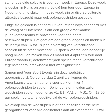
samengestelde selectie is voor een week in Europa. Deze week
is gestart in Parijs en om via België hun tour door Europa in
Nederland af te sluiten. In deze week zijn er diverse culturele
attracties bezocht maar ook oefenwedstrijden gespeeld.
Enige tijd geleden is het bestuur van Reiger Boys benaderd met
de vraag of er interesse is om een groep Amerikaanse
jeugdvoetbalteams te ontvangen voor een aantal
oefenwedstrijden. Het gaat om een groep jongens en meiden in
de leeftijd van 16 tot 18 jaar, afkomstig van verschillende
scholen uit de staat New York. Zij spelen voetbal een behoorlijk
hoog niveau, en maken van 29 maart tot 4 april een tour door
Europa waarin zij oefenwedstrijden spelen tegen verschillende
tegenstanders, afgewisseld met wat sightseeing.
Samen met Your Sport Events zijn deze wedstrijden
georganiseerd. Op donderdag 2 april a.s. komen de
Amerikaanse teams naar ons sportpark om hier 4
oefenwedstrijden te spelen. De jongens en meiden zullen
wedstrijden spelen tegen onze A1, B1, MA1 en MB1. Om 17:00
uur spelen de teams tegelijkertijd de vier oefenwedstrijden.
Na afloop van de wedstrijden is er een gezellige derde helft
georganiseerd voor alle deelnemers aan dit evenement. Er zal