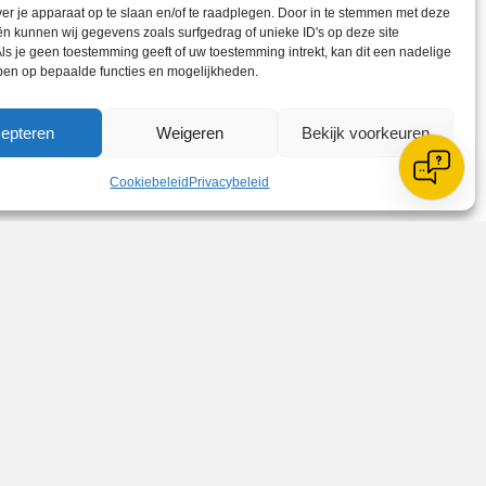
gendijk, Jaimy Polhuis, Dylan
ver je apparaat op te slaan en/of te raadplegen. Door in te stemmen met deze
n kunnen wij gegevens zoals surfgedrag of unieke ID's op deze site
ls je geen toestemming geeft of uw toestemming intrekt, kan dit een nadelige
ben op bepaalde functies en mogelijkheden.
epteren
Weigeren
Bekijk voorkeuren
Cookiebeleid
Privacybeleid
Zoeken