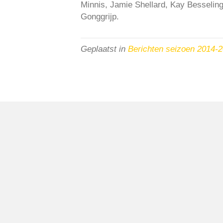
Minnis, Jamie Shellard, Kay Besseling
Gonggrijp.
Geplaatst in
Berichten seizoen 2014-
VV Reiger Boys
De Wending, Lotte Beesedijk 1
1705 NA Heerhugowaard
Google maps route