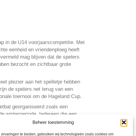
p in de U14 voorjaarscompetitie. Met
echte eenheid en vriendenploeg heeft
vermeld mag blijven dat de spelers
ebben bezocht en zichtbaar grote
el plezier aan het spelletje hebben
ijn de spelers net terug van een
tionale toernooi om de Hageland Cup.
oetbal georganiseerd zoals een
de winterperiode. Iedereen die een
e seizoen 2015-2016.
Beheer toestemming
bin Kramer, Lars Veldhuisen, Sven
ervaringen te bieden, gebruiken wij technologieën zoals cookies om