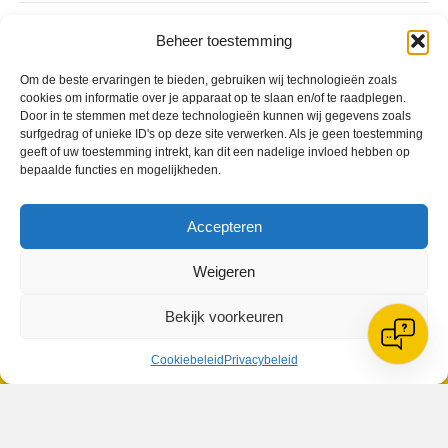
Geplaatst in
Berichten seizoen 2014-2015
Beheer toestemming
Om de beste ervaringen te bieden, gebruiken wij technologieën zoals
cookies om informatie over je apparaat op te slaan en/of te raadplegen.
Door in te stemmen met deze technologieën kunnen wij gegevens zoals
surfgedrag of unieke ID's op deze site verwerken. Als je geen toestemming
geeft of uw toestemming intrekt, kan dit een nadelige invloed hebben op
VV Reiger Boys
bepaalde functies en mogelijkheden.
De Wending, Lotte Beesedijk 1
1705 NA Heerhugowaard
Accepteren
Google maps route
Reglementen
Weigeren
Privacybeleid
Cookiebeleid
Bekijk voorkeuren
XML-Sitemap
Veelgestelde vragen
Cookiebeleid
Privacybeleid
Belangrijke gegevens