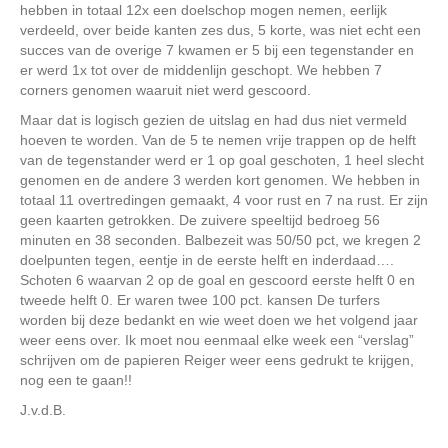
hebben in totaal 12x een doelschop mogen nemen, eerlijk
verdeeld, over beide kanten zes dus, 5 korte, was niet echt een
succes van de overige 7 kwamen er 5 bij een tegenstander en
er werd 1x tot over de middenlijn geschopt. We hebben 7
corners genomen waaruit niet werd gescoord.
Maar dat is logisch gezien de uitslag en had dus niet vermeld
hoeven te worden. Van de 5 te nemen vrije trappen op de helft
van de tegenstander werd er 1 op goal geschoten, 1 heel slecht
genomen en de andere 3 werden kort genomen. We hebben in
totaal 11 overtredingen gemaakt, 4 voor rust en 7 na rust. Er zijn
geen kaarten getrokken. De zuivere speeltijd bedroeg 56
minuten en 38 seconden. Balbezeit was 50/50 pct, we kregen 2
doelpunten tegen, eentje in de eerste helft en inderdaad….
Schoten 6 waarvan 2 op de goal en gescoord eerste helft 0 en
tweede helft 0. Er waren twee 100 pct. kansen De turfers
worden bij deze bedankt en wie weet doen we het volgend jaar
weer eens over. Ik moet nou eenmaal elke week een “verslag”
schrijven om de papieren Reiger weer eens gedrukt te krijgen,
nog een te gaan!!
J.v.d.B.