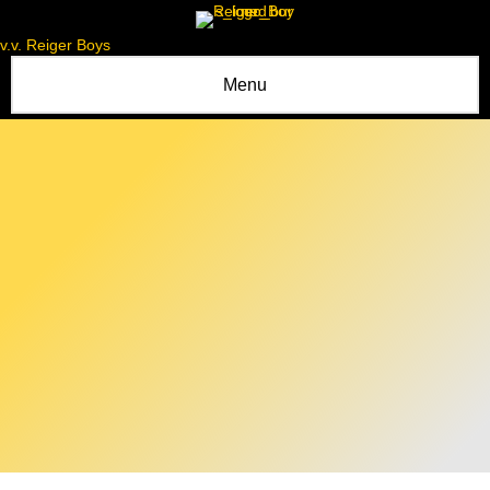
v.v. Reiger Boys
Menu