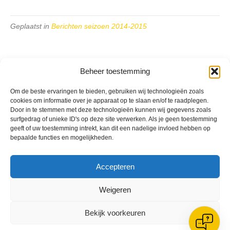
Geplaatst in
Berichten seizoen 2014-2015
Beheer toestemming
Om de beste ervaringen te bieden, gebruiken wij technologieën zoals
VV Reiger Boys
cookies om informatie over je apparaat op te slaan en/of te raadplegen.
De Wending, Lotte Beesedijk 1
Door in te stemmen met deze technologieën kunnen wij gegevens zoals
1705 NA Heerhugowaard
surfgedrag of unieke ID's op deze site verwerken. Als je geen toestemming
geeft of uw toestemming intrekt, kan dit een nadelige invloed hebben op
Google maps route
bepaalde functies en mogelijkheden.
Reglementen
Privacybeleid
Accepteren
Cookiebeleid
XML-Sitemap
Weigeren
Veelgestelde vragen
Belangrijke gegevens
Bekijk voorkeuren