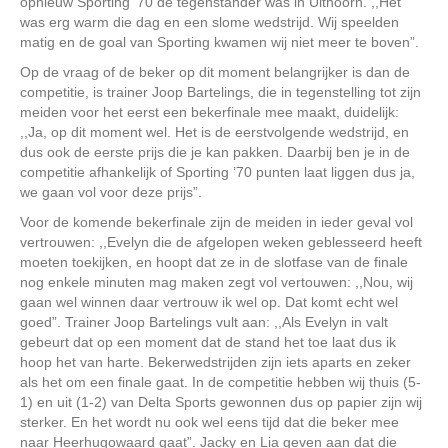
opnieuw Sporting ’70 de tegenstander was in Uithoorn. ,,Het
was erg warm die dag en een slome wedstrijd. Wij speelden
matig en de goal van Sporting kwamen wij niet meer te boven”.
Op de vraag of de beker op dit moment belangrijker is dan de
competitie, is trainer Joop Bartelings, die in tegenstelling tot zijn
meiden voor het eerst een bekerfinale mee maakt, duidelijk:
,,Ja, op dit moment wel. Het is de eerstvolgende wedstrijd, en
dus ook de eerste prijs die je kan pakken. Daarbij ben je in de
competitie afhankelijk of Sporting ’70 punten laat liggen dus ja,
we gaan vol voor deze prijs”.
Voor de komende bekerfinale zijn de meiden in ieder geval vol
vertrouwen: ,,Evelyn die de afgelopen weken geblesseerd heeft
moeten toekijken, en hoopt dat ze in de slotfase van de finale
nog enkele minuten mag maken zegt vol vertouwen: ,,Nou, wij
gaan wel winnen daar vertrouw ik wel op. Dat komt echt wel
goed”. Trainer Joop Bartelings vult aan: ,,Als Evelyn in valt
gebeurt dat op een moment dat de stand het toe laat dus ik
hoop het van harte. Bekerwedstrijden zijn iets aparts en zeker
als het om een finale gaat. In de competitie hebben wij thuis (5-
1) en uit (1-2) van Delta Sports gewonnen dus op papier zijn wij
sterker. En het wordt nu ook wel eens tijd dat die beker mee
naar Heerhugowaard gaat”. Jacky en Lia geven aan dat die