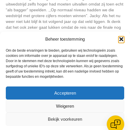
uitwedstrijd zelfs hoger had moeten uitvallen omdat zij toen echt
“als bagger” speelden. ,,Op normaal niveau hadden we die
wedstrijd met grotere cijfers moeten winnen”. Jacky: Als het nu
weer niet lukt blijf ik tot volgend jaar op dat veld liggen. Ik denk
dat het ook zeker gaat lukken omdat de reis naar de finale nog
nooit eerder zo spannend is geweest met twee gewonnen
penaltyreeksen. Nu moet het gewoon gebeuren!”
Beheer toestemming
De KNVB-bekerfinale tussen Reiger Boys MA1 en Delta Sports
Om de beste ervaringen te bieden, gebruiken wij technologieën zoals
MA1 begint komende zaterdag om 15.00 uur tijdens de
cookies om informatie over je apparaat op te slaan en/of te raadplegen.
landelijke bekerfinaledag op het complex van Legmeervogels te
Door in te stemmen met deze technologieën kunnen wij gegevens zoals
Uithoorn.
surfgedrag of unieke ID's op deze site verwerken. Als je geen toestemming
geeft of uw toestemming intrekt, kan dit een nadelige invloed hebben op
bepaalde functies en mogelijkheden.
Geplaatst in
Berichten seizoen 2014-2015
Accepteren
Weigeren
Bekijk voorkeuren
VV Reiger Boys