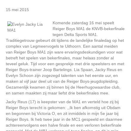
15 mei 2015
Komende zaterdag 16 mei speelt
Reiger Boys MA1 de KNVB-bekerfinale
tegen Delta Sports MA1.
Traditiegetrouw gebeurt dit tijdens de landelijke finaledag op het
complex van Legmeervogels te Uithoorn. Een aantal meiden
van Reiger Boys MA1 zijn ware ervaringsdeskundigen voor wat
betreft het spelen van bekerfinales, maar helaas zonder al
teveel geluk. Tijd voor een gesprekje met drie speelsters en met
Reiger Boys-trainer Joop Bartelings. Lia Spaan, Jacky Reus en
Evelyn Schoon zijn zogezegd talenten van het eerste uur, en
maken al vijf jaar deel uit van de Reiger Boys-jeugdopleiding.
Gezamenlijk kwamen zij binnen bij de Heerhugowaardse club,
en samen maakten zij maar liefst drie bekerfinales mee.
Jacky Reus (17) is keepster van de MA1 en verteld hoe zij bij
Reiger Boys terecht is gekomen: ,,Ik ben afkomstig uit Obdam
en begonnen bij Victoria O, en zit inmiddels in mijn 5e jaar bij
Reiger Boys. Ik heb twee jaar in de MC1 gespeeld en daarmee
achtereenvolgens een halve finale en een verloren bekerfinale
gespeeld. Met de MB1 verloren wij twee finales, en dit is mijn