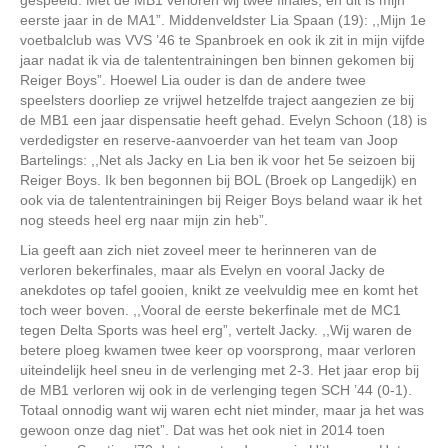
eerste jaar in de MA1”. Middenveldster Lia Spaan (19): ,,Mijn 1e
voetbalclub was VVS ’46 te Spanbroek en ook ik zit in mijn vijfde
jaar nadat ik via de talententrainingen ben binnen gekomen bij
Reiger Boys”. Hoewel Lia ouder is dan de andere twee
speelsters doorliep ze vrijwel hetzelfde traject aangezien ze bij
de MB1 een jaar dispensatie heeft gehad. Evelyn Schoon (18) is
verdedigster en reserve-aanvoerder van het team van Joop
Bartelings: ,,Net als Jacky en Lia ben ik voor het 5e seizoen bij
Reiger Boys. Ik ben begonnen bij BOL (Broek op Langedijk) en
ook via de talententrainingen bij Reiger Boys beland waar ik het
nog steeds heel erg naar mijn zin heb”.
Lia geeft aan zich niet zoveel meer te herinneren van de
verloren bekerfinales, maar als Evelyn en vooral Jacky de
anekdotes op tafel gooien, knikt ze veelvuldig mee en komt het
toch weer boven. ,,Vooral de eerste bekerfinale met de MC1
tegen Delta Sports was heel erg”, vertelt Jacky. ,,Wij waren de
betere ploeg kwamen twee keer op voorsprong, maar verloren
uiteindelijk heel sneu in de verlenging met 2-3. Het jaar erop bij
de MB1 verloren wij ook in de verlenging tegen SCH ’44 (0-1).
Totaal onnodig want wij waren echt niet minder, maar ja het was
gewoon onze dag niet”. Dat was het ook niet in 2014 toen