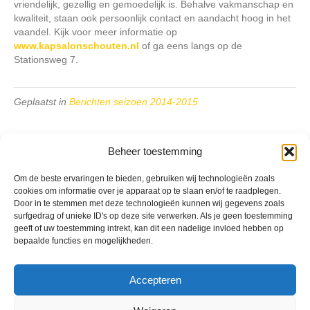
vriendelijk, gezellig en gemoedelijk is. Behalve vakmanschap en
kwaliteit, staan ook persoonlijk contact en aandacht hoog in het
vaandel. Kijk voor meer informatie op
www.kapsalonschouten.nl
of ga eens langs op de
Stationsweg 7.
Geplaatst in
Berichten seizoen 2014-2015
Beheer toestemming
Om de beste ervaringen te bieden, gebruiken wij technologieën zoals
cookies om informatie over je apparaat op te slaan en/of te raadplegen.
VV Reiger Boys
Door in te stemmen met deze technologieën kunnen wij gegevens zoals
De Wending, Lotte Beesedijk 1
surfgedrag of unieke ID's op deze site verwerken. Als je geen toestemming
1705 NA Heerhugowaard
geeft of uw toestemming intrekt, kan dit een nadelige invloed hebben op
bepaalde functies en mogelijkheden.
Google maps route
Reglementen
Privacybeleid
Accepteren
Cookiebeleid
XML-Sitemap