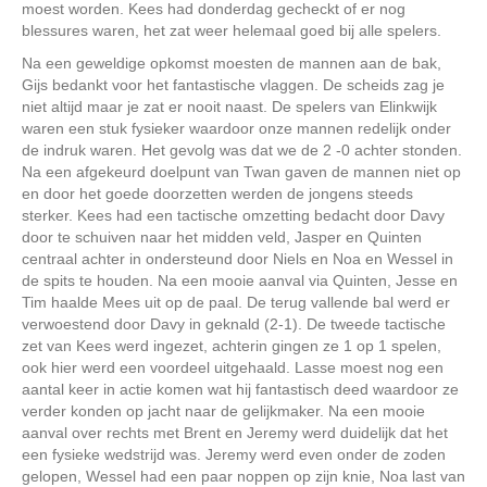
moest worden. Kees had donderdag gecheckt of er nog
blessures waren, het zat weer helemaal goed bij alle spelers.
Na een geweldige opkomst moesten de mannen aan de bak,
Gijs bedankt voor het fantastische vlaggen. De scheids zag je
niet altijd maar je zat er nooit naast. De spelers van Elinkwijk
waren een stuk fysieker waardoor onze mannen redelijk onder
de indruk waren. Het gevolg was dat we de 2 -0 achter stonden.
Na een afgekeurd doelpunt van Twan gaven de mannen niet op
en door het goede doorzetten werden de jongens steeds
sterker. Kees had een tactische omzetting bedacht door Davy
door te schuiven naar het midden veld, Jasper en Quinten
centraal achter in ondersteund door Niels en Noa en Wessel in
de spits te houden. Na een mooie aanval via Quinten, Jesse en
Tim haalde Mees uit op de paal. De terug vallende bal werd er
verwoestend door Davy in geknald (2-1). De tweede tactische
zet van Kees werd ingezet, achterin gingen ze 1 op 1 spelen,
ook hier werd een voordeel uitgehaald. Lasse moest nog een
aantal keer in actie komen wat hij fantastisch deed waardoor ze
verder konden op jacht naar de gelijkmaker. Na een mooie
aanval over rechts met Brent en Jeremy werd duidelijk dat het
een fysieke wedstrijd was. Jeremy werd even onder de zoden
gelopen, Wessel had een paar noppen op zijn knie, Noa last van