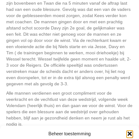
zijn bovenbeen en Twan die na 5 minuten vanaf de aftrap last
had van een oude blessure. Gevolg was dat een van de vaders
voor de geblesseerden moest zorgen, zodat Kees verder kon
met coachen. De mannen gingen door en met een prachtig
afstand schot scoorde Davy zijn 2e goal, de gelijkmaker was
een feit. Dit was echter niet genoeg voor de mannen en ze
gingen vol op door voor de winst. Via de rechterkant kwam er
een vloeiende actie die bij Niels starte en via Jesse, Davy en
Tim ( de trainingen beginnen te werken, mooi driehoekje) bij
Wessel terecht. Wessel twijfelde geen moment en haalde uit, 2-
3 voor de Reigers. De officiële speeltijd was ondertussen
verstreken maar de scheids dacht er anders over, hij liet nog
even doorspelen, tot er in de extra tijd alsnog een penalty werd
gegeven met als gevolg de 3-3.
Alle mannen verdienen een groot compliment voor de
veerkracht en de vechtlust van deze wedstrijd, volgende week
Volendam (heerlijk thuis) en dan gaan we voor de winst. Voor de
spelers die een blessure aan de wedstrijd over gehouden
hebben, blijf aan je gezondheid denken en neem je rust als het
nodig is.
Gr. Een enthousiaste supporter.
Beheer toestemming