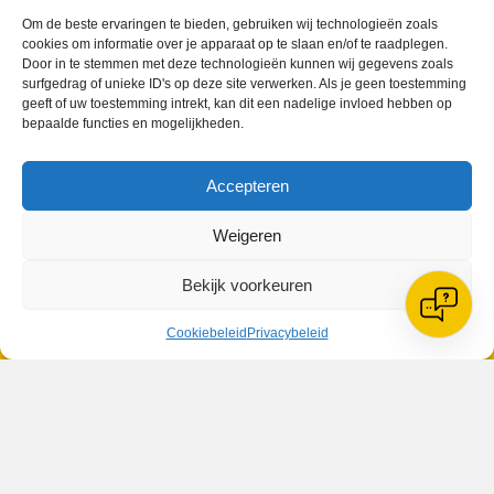
Om de beste ervaringen te bieden, gebruiken wij technologieën zoals
cookies om informatie over je apparaat op te slaan en/of te raadplegen.
Geplaatst in
Berichten seizoen 2014-2015
Door in te stemmen met deze technologieën kunnen wij gegevens zoals
surfgedrag of unieke ID's op deze site verwerken. Als je geen toestemming
geeft of uw toestemming intrekt, kan dit een nadelige invloed hebben op
bepaalde functies en mogelijkheden.
Accepteren
VV Reiger Boys
De Wending, Lotte Beesedijk 1
Weigeren
1705 NA Heerhugowaard
Google maps route
Bekijk voorkeuren
Reglementen
Privacybeleid
Cookiebeleid
Privacybeleid
Cookiebeleid
XML-Sitemap
Veelgestelde vragen
Belangrijke gegevens