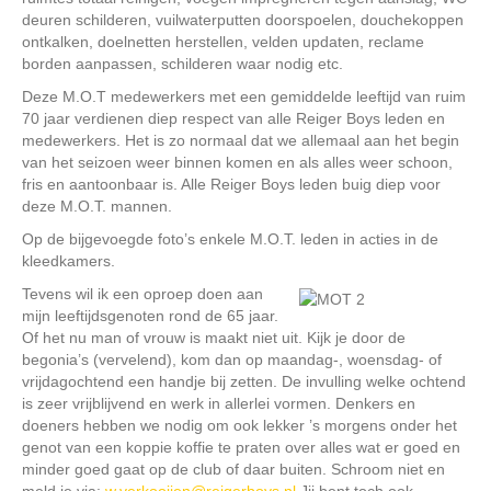
deuren schilderen, vuilwaterputten doorspoelen, douchekoppen
ontkalken, doelnetten herstellen, velden updaten, reclame
borden aanpassen, schilderen waar nodig etc.
Deze M.O.T medewerkers met een gemiddelde leeftijd van ruim
70 jaar verdienen diep respect van alle Reiger Boys leden en
medewerkers. Het is zo normaal dat we allemaal aan het begin
van het seizoen weer binnen komen en als alles weer schoon,
fris en aantoonbaar is. Alle Reiger Boys leden buig diep voor
deze M.O.T. mannen.
Op de bijgevoegde foto’s enkele M.O.T. leden in acties in de
kleedkamers.
Tevens wil ik een oproep doen aan
mijn leeftijdsgenoten rond de 65 jaar.
Of het nu man of vrouw is maakt niet uit. Kijk je door de
begonia’s (vervelend), kom dan op maandag-, woensdag- of
vrijdagochtend een handje bij zetten. De invulling welke ochtend
is zeer vrijblijvend en werk in allerlei vormen. Denkers en
doeners hebben we nodig om ook lekker ’s morgens onder het
genot van een koppie koffie te praten over alles wat er goed en
minder goed gaat op de club of daar buiten. Schroom niet en
meld je via:
w.verkooijen@reigerboys.nl
Jij bent toch ook