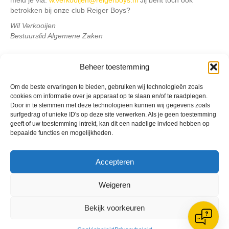
betrokken bij onze club Reiger Boys?
Wil Verkooijen
Bestuurslid Algemene Zaken
Beheer toestemming
Geplaatst in
Berichten seizoen 2014-2015
Om de beste ervaringen te bieden, gebruiken wij technologieën zoals
cookies om informatie over je apparaat op te slaan en/of te raadplegen.
Door in te stemmen met deze technologieën kunnen wij gegevens zoals
surfgedrag of unieke ID's op deze site verwerken. Als je geen toestemming
geeft of uw toestemming intrekt, kan dit een nadelige invloed hebben op
bepaalde functies en mogelijkheden.
VV Reiger Boys
De Wending, Lotte Beesedijk 1
1705 NA Heerhugowaard
Accepteren
Google maps route
Weigeren
Reglementen
Privacybeleid
Cookiebeleid
Bekijk voorkeuren
XML-Sitemap