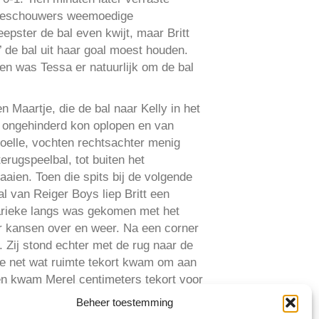
 toeschouwers weemoedige
epster de bal even kwijt, maar Britt
 de bal uit haar goal moest houden.
en was Tessa er natuurlijk om de bal
 Maartje, die de bal naar Kelly in het
e ongehinderd kon oplopen en van
 Noelle, vochten rechtsachter menig
rugspeelbal, tot buiten het
ien. Toen die spits bij de volgende
l van Reiger Boys liep Britt een
Marieke langs was gekomen met het
er kansen over en weer. Na een corner
 Zij stond echter met de rug naar de
ie net wat ruimte tekort kwam om aan
 en kwam Merel centimeters tekort voor
 viel voor de voeten van een Blokkers
Beheer toestemming