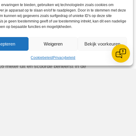
ervaringen te bieden, gebruiken wij technologieën zoals cookies om
leverde een corner op, die Manon in
ver je apparaat op te slaan en/of te raadplegen. Door in te stemmen met deze
recies hetzelfde. De bal draaide naar
n kunnen wij gegevens zoals surfgedrag of unieke ID's op deze site
ls je geen toestemming geeft of uw toestemming intrekt, kan dit een nadelige
pen. Na 10 minuten speelde Fiore vanaf
ben op bepaalde functies en mogelijkheden.
ter van De Blokkers kon, gelijk de
je viel, tot ieders verbazing, zomaar
epteren
Weigeren
Bekijk voorkeuren
De Blokkers ten aanval trok, waren
lokkers, toen Jitske de bal ruim voor
Cookiebeleid
Privacybeleid
al kwam bij de aanvoerster van De
16 meter uit en scoorde beheerst in de
ster alleen op Laura af. Met een
te houden. Na afloop prees coach