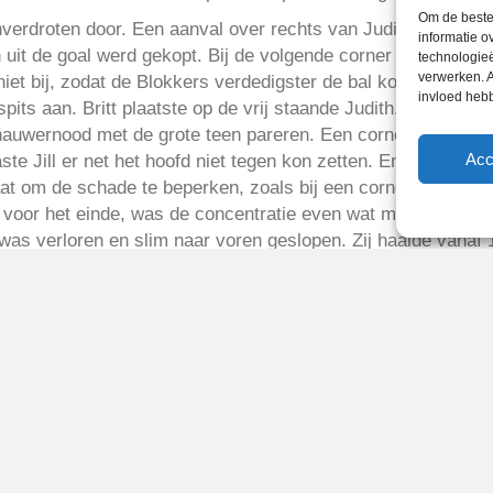
Om de beste 
verdroten door. Een aanval over rechts van Judith en Britt 
informatie o
ijn uit de goal werd gekopt. Bij de volgende corner gebeurde p
technologieë
verwerken. A
 niet bij, zodat de Blokkers verdedigster de bal kon wegkop
invloed heb
spits aan. Britt plaatste op de vrij staande Judith. De keeps
rnauwernood met de grote teen pareren. Een corner van Maart
Acc
ste Jill er net het hoofd niet tegen kon zetten. En wanneer 
raat om de schade te beperken, zoals bij een corner van De B
 voor het einde, was de concentratie even wat minder. De b
 was verloren en slim naar voren geslopen. Zij haalde vanaf 
zij zetten nog een tandje bij. Pal voor tijd ging de aanvoer
lerie erin het gevaar te keren en de eindstand op 1-2 winst 
 genoten had van de inzet van alle speelsters.
2015