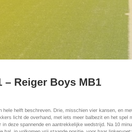
1 – Reiger Boys MB1
en hele helft beschreven. Drie, misschien vier kansen, en me
kers licht de overhand, met iets meer balbezit en het spel 
er in deze spannende en aantrekkelijke wedstrijd. Na 10 min
e bal, in volkomen vrij staande positie, voor haar linkervoet: