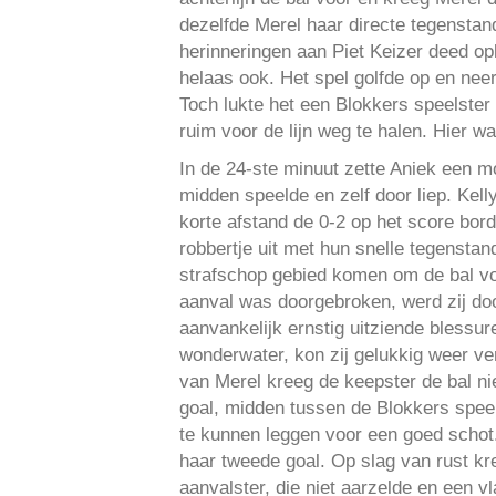
dezelfde Merel haar directe tegensta
herinneringen aan Piet Keizer deed opk
helaas ook. Het spel golfde op en nee
Toch lukte het een Blokkers speelster
ruim voor de lijn weg te halen. Hier wa
In de 24-ste minuut zette Aniek een mo
midden speelde en zelf door liep. Kel
korte afstand de 0-2 op het score bord
robbertje uit met hun snelle tegensta
strafschop gebied komen om de bal vo
aanval was doorgebroken, werd zij doo
aanvankelijk ernstig uitziende blessu
wonderwater, kon zij gelukkig weer ve
van Merel kreeg de keepster de bal ni
goal, midden tussen de Blokkers speel
te kunnen leggen voor een goed schot.
haar tweede goal. Op slag van rust kr
aanvalster, die niet aarzelde en een 