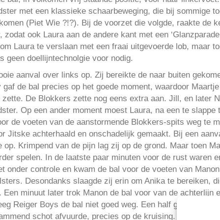
ndster met een klassieke schaarbeweging, die bij sommige
omen (Piet Wie ?!?). Bij de voorzet die volgde, raakte de ke
r, zodat ook Laura aan de andere kant met een ‘Glanzparade’
 om Laura te verslaan met een fraai uitgevoerde lob, maar to
s geen doellijntechnolgie voor nodig.
oie aanval over links op. Zij bereikte de naar buiten gekomen
ly gaf de bal precies op het goede moment, waardoor Maartj
 zette. De Blokkers zette nog eens extra aan. Jill, en later
ndster. Op een ander moment moest Laura, na een te slappe te
or de voeten van de aanstormende Blokkers-spits weg te maa
r Jitske achterhaald en onschadelijk gemaakt. Bij een aanva
re op. Krimpend van de pijn lag zij op de grond. Maar toen 
rder spelen. In de laatste paar minuten voor de rust waren 
et onder controle en kwam de bal voor de voeten van Manon.
sters. Desondanks slaagde zij erin om Anika te bereiken, d
 Een minuut later trok Manon de bal voor van de achterlijn
eeg Reiger Boys de bal niet goed weg. Een half geraakte bal
vlammend schot afvuurde, precies op de kruising.