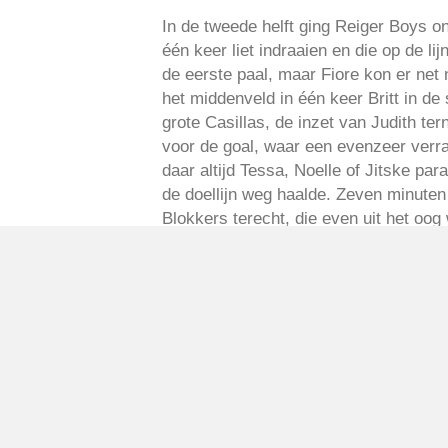
In de tweede helft ging Reiger Boys on
één keer liet indraaien en die op de l
de eerste paal, maar Fiore kon er net
het middenveld in één keer Britt in de 
grote Casillas, de inzet van Judith te
voor de goal, waar een evenzeer verra
daar altijd Tessa, Noelle of Jitske pa
de doellijn weg haalde. Zeven minuten
Blokkers terecht, die even uit het oog
hoek 1-2. Dat gaf De Blokkers moed en 
uiterste krachtsinspanning slaagde Va
Robert de teamprestatie en zei dat hij
Geplaatst in
Berichten seizoen 2014-