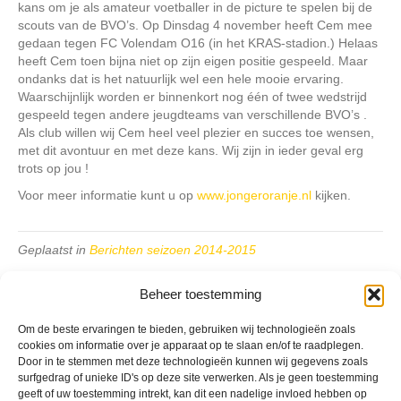
kans om je als amateur voetballer in de picture te spelen bij de
scouts van de BVO’s. Op Dinsdag 4 november heeft Cem mee
gedaan tegen FC Volendam O16 (in het KRAS-stadion.) Helaas
heeft Cem toen bijna niet op zijn eigen positie gespeeld. Maar
ondanks dat is het natuurlijk wel een hele mooie ervaring.
Waarschijnlijk worden er binnenkort nog één of twee wedstrijd
gespeeld tegen andere jeugdteams van verschillende BVO’s .
Als club willen wij Cem heel veel plezier en succes toe wensen,
met dit avontuur en met deze kans. Wij zijn in ieder geval erg
trots op jou !
Voor meer informatie kunt u op
www.jongeroranje.nl
kijken.
Geplaatst in
Berichten seizoen 2014-2015
Beheer toestemming
Om de beste ervaringen te bieden, gebruiken wij technologieën zoals
cookies om informatie over je apparaat op te slaan en/of te raadplegen.
Door in te stemmen met deze technologieën kunnen wij gegevens zoals
VV Reiger Boys
surfgedrag of unieke ID's op deze site verwerken. Als je geen toestemming
De Wending, Lotte Beesedijk 1
geeft of uw toestemming intrekt, kan dit een nadelige invloed hebben op