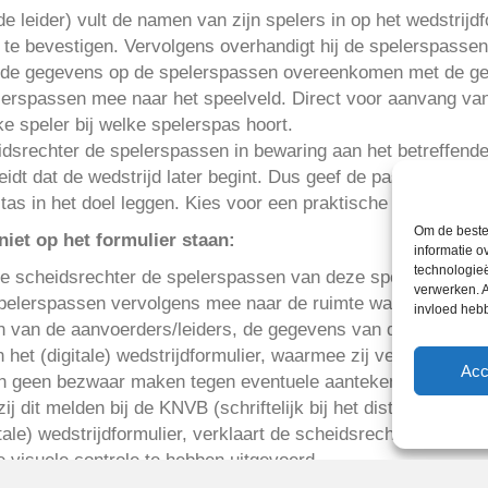
e leider) vult de namen van zijn spelers in op het wedstrijdf
 te bevestigen. Vervolgens overhandigt hij de spelerspassen
f de gegevens op de spelerspassen overeenkomen met de geg
erspassen mee naar het speelveld. Direct voor aanvang van
e speler bij welke spelerspas hoort.
idsrechter de spelerspassen in bewaring aan het betreffende
eidt dat de wedstrijd later begint. Dus geef de passen in bewa
tas in het doel leggen. Kies voor een praktische oplossing!
Om de beste 
niet op het formulier staan:
informatie o
technologieë
de scheidsrechter de spelerspassen van deze spelers en voert
verwerken. A
elerspassen vervolgens mee naar de ruimte waar hij het invu
invloed heb
zijn van de aanvoerders/leiders, de gegevens van de spelers 
het (digitale) wedstrijdformulier, waarmee zij verklaren aanw
Acc
 geen bezwaar maken tegen eventuele aantekeningen op het fo
 dit melden bij de KNVB (schriftelijk bij het districtskantoor
tale) wedstrijdformulier, verklaart de scheidsrechter alle g
 visuele controle te hebben uitgevoerd.