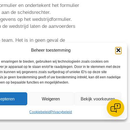
ormulier en ondertekent het formulier
 aan de scheidsrechter.
evens op het wedstrijdformulier.
 de wedstrijd laten de aanvoerders
 team. Het is in geen geval de
ring bij de leider of laat de
Beheer toestemming
ervaringen te bieden, gebruiken wij technologieën zoals cookies om
ver je apparaat op te slaan en/of te raadplegen. Door in te stemmen met deze
n kunnen wij gegevens zoals surfgedrag of unieke ID's op deze site
 een visuele controle uit.
ls je geen toestemming geeft of uw toestemming intrekt, kan dit een nadelige
llen van het wedstrijdformulier
ben op bepaalde functies en mogelijkheden.
op het wedstrijdformulier toegevoegd.
ezig te zijn geweest bij de (visuele)
epteren
Weigeren
Bekijk voorkeuren
rmulier. als zij het niet eens zijn
).
Cookiebeleid
Privacybeleid
egevens te hebben gecontroleerd aan de