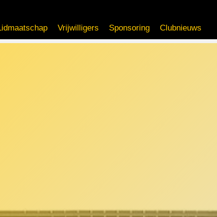
Lidmaatschap
Vrijwilligers
Sponsoring
Clubnieuws