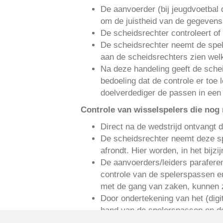
De aanvoerder (bij jeugdvoetbal d
om de juistheid van de gegevens
De scheidsrechter controleert o
De scheidsrechter neemt de spel
aan de scheidsrechters zien welk
​Na deze handeling geeft de sche
bedoeling dat de controle er toe l
doelverdediger de passen in een 
Controle van wisselspelers die nog 
Direct na de wedstrijd ontvangt 
De scheidsrechter neemt deze sp
afrondt. Hier worden, in het bij
De aanvoerders/leiders paraferen 
controle van de spelerspassen en
met de gang van zaken, kunnen zij
Door ondertekening van het (digi
hand van de spelerspassen en de