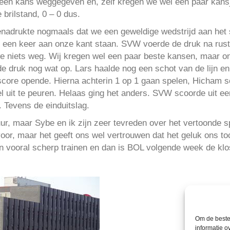
een kans weggegeven en, zelf kregen we wel een paar kansj
brilstand, 0 – 0 dus.
benadrukte nogmaals dat we een geweldige wedstrijd aan het 
 een keer aan onze kant staan. SVW voerde de druk na rust
e niets weg. Wij kregen wel een paar beste kansen, maar on
druk nog wat op. Lars haalde nog een schot van de lijn en 
core opende. Hierna achterin 1 op 1 gaan spelen, Hicham s
l uit te peuren. Helaas ging het anders. SVW scoorde uit e
 Tevens de einduitslag.
uur, maar Sybe en ik zijn zeer tevreden over het vertoonde 
oor, maar het geeft ons wel vertrouwen dat het geluk ons to
 vooral scherp trainen en dan is BOL volgende week de klos
Om de beste 
informatie o