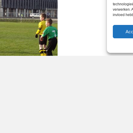
technologieë
verwerken. A
invloed heb
Acc
2014