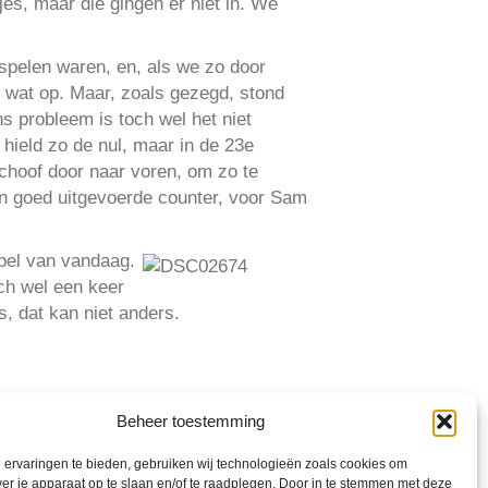
es, maar die gingen er niet in. We
spelen waren, en, als we zo door
 wat op. Maar, zoals gezegd, stond
s probleem is toch wel het niet
hield zo de nul, maar in de 23e
choof door naar voren, om zo te
en goed uitgevoerde counter, voor Sam
spel van vandaag.
ch wel een keer
, dat kan niet anders.
Beheer toestemming
ervaringen te bieden, gebruiken wij technologieën zoals cookies om
ver je apparaat op te slaan en/of te raadplegen. Door in te stemmen met deze