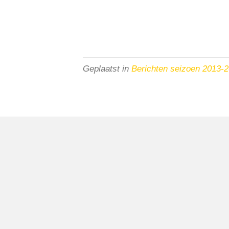
Geplaatst in
Berichten seizoen 2013-
VV Reiger Boys
De Wending, Lotte Beesedijk 1
1705 NA Heerhugowaard
Google maps route