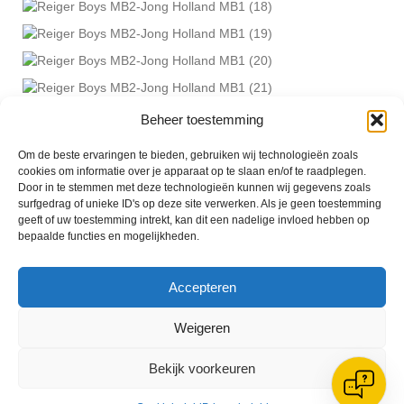
Beheer toestemming
Foto’s Paul van der Molen
Om de beste ervaringen te bieden, gebruiken wij technologieën zoals
cookies om informatie over je apparaat op te slaan en/of te raadplegen.
Door in te stemmen met deze technologieën kunnen wij gegevens zoals
Geplaatst in
Berichten seizoen 2013-2014
surfgedrag of unieke ID's op deze site verwerken. Als je geen toestemming
geeft of uw toestemming intrekt, kan dit een nadelige invloed hebben op
bepaalde functies en mogelijkheden.
Accepteren
VV Reiger Boys
Weigeren
De Wending, Lotte Beesedijk 1
1705 NA Heerhugowaard
Bekijk voorkeuren
Google maps route