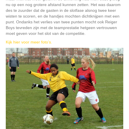
nu op een nog grotere afstand kunnen zetten. Het was daarom
des te zuurder dat de gasten in de slotfase alsnog twee keer
wisten te scoren, en de handjes mochten dichtknijpen met een
punt. Ondanks het verlies van twee punten mocht ook Reiger
Boys tevreden zijn met de teamprestatie hetgeen vertrouwen
moet geven voor het slot van de competitie.
Kijk hier voor meer foto’s.