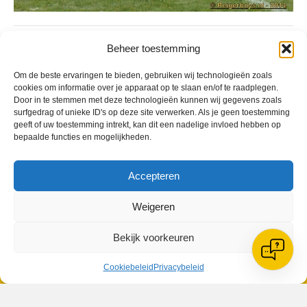
Geplaatst in
Berichten seizoen 2013-2014
Beheer toestemming
Om de beste ervaringen te bieden, gebruiken wij technologieën zoals
cookies om informatie over je apparaat op te slaan en/of te raadplegen.
Door in te stemmen met deze technologieën kunnen wij gegevens zoals
surfgedrag of unieke ID's op deze site verwerken. Als je geen toestemming
geeft of uw toestemming intrekt, kan dit een nadelige invloed hebben op
VV Reiger Boys
bepaalde functies en mogelijkheden.
De Wending, Lotte Beesedijk 1
1705 NA Heerhugowaard
Accepteren
Google maps route
Reglementen
Weigeren
Privacybeleid
Cookiebeleid
Bekijk voorkeuren
XML-Sitemap
Veelgestelde vragen
Cookiebeleid
Privacybeleid
Belangrijke gegevens