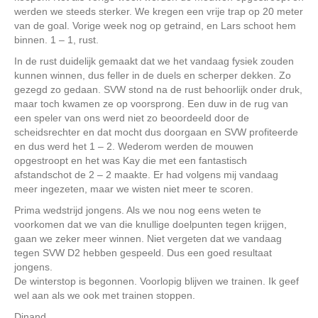
werden we steeds sterker. We kregen een vrije trap op 20 meter
van de goal. Vorige week nog op getraind, en Lars schoot hem
binnen. 1 – 1, rust.
In de rust duidelijk gemaakt dat we het vandaag fysiek zouden
kunnen winnen, dus feller in de duels en scherper dekken. Zo
gezegd zo gedaan. SVW stond na de rust behoorlijk onder druk,
maar toch kwamen ze op voorsprong. Een duw in de rug van
een speler van ons werd niet zo beoordeeld door de
scheidsrechter en dat mocht dus doorgaan en SVW profiteerde
en dus werd het 1 – 2. Wederom werden de mouwen
opgestroopt en het was Kay die met een fantastisch
afstandschot de 2 – 2 maakte. Er had volgens mij vandaag
meer ingezeten, maar we wisten niet meer te scoren.
Prima wedstrijd jongens. Als we nou nog eens weten te
voorkomen dat we van die knullige doelpunten tegen krijgen,
gaan we zeker meer winnen. Niet vergeten dat we vandaag
tegen SVW D2 hebben gespeeld. Dus een goed resultaat
jongens.
De winterstop is begonnen. Voorlopig blijven we trainen. Ik geef
wel aan als we ook met trainen stoppen.
Dinand