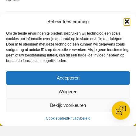
Geplaatst in
Berichten seizoen 2013-2014
Beheer toestemming
Om de beste ervaringen te bieden, gebruiken wij technologieën zoals
cookies om informatie over je apparaat op te slaan en/of te raadplegen.
Door in te stemmen met deze technologieën kunnen wij gegevens zoals
surfgedrag of unieke ID's op deze site verwerken. Als je geen toestemming
geeft of uw toestemming intrekt, kan dit een nadelige invloed hebben op
VV Reiger Boys
bepaalde functies en mogelijkheden.
De Wending, Lotte Beesedijk 1
1705 NA Heerhugowaard
Accepteren
Google maps route
Reglementen
Weigeren
Privacybeleid
Cookiebeleid
Bekijk voorkeuren
XML-Sitemap
Veelgestelde vragen
Cookiebeleid
Privacybeleid
Belangrijke gegevens