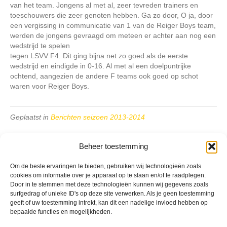
van het team. Jongens al met al, zeer tevreden trainers en
toeschouwers die zeer genoten hebben. Ga zo door, O ja, door
een vergissing in communicatie van 1 van de Reiger Boys team,
werden de jongens gevraagd om meteen er achter aan nog een
wedstrijd te spelen
tegen LSVV F4. Dit ging bijna net zo goed als de eerste
wedstrijd en eindigde in 0-16. Al met al een doelpuntrijke
ochtend, aangezien de andere F teams ook goed op schot
waren voor Reiger Boys.
Geplaatst in
Berichten seizoen 2013-2014
Beheer toestemming
Om de beste ervaringen te bieden, gebruiken wij technologieën zoals
cookies om informatie over je apparaat op te slaan en/of te raadplegen.
VV Reiger Boys
Door in te stemmen met deze technologieën kunnen wij gegevens zoals
surfgedrag of unieke ID's op deze site verwerken. Als je geen toestemming
De Wending, Lotte Beesedijk 1
geeft of uw toestemming intrekt, kan dit een nadelige invloed hebben op
1705 NA Heerhugowaard
bepaalde functies en mogelijkheden.
Google maps route