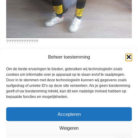
?????????????
Beheer toestemming
Geplaatst in
Berichten seizoen 2012-2013
Om de beste ervaringen te bieden, gebruiken wij technologieën zoals
cookies om informatie over je apparaat op te slaan en/of te raadplegen.
Door in te stemmen met deze technologieën kunnen wij gegevens zoals
surfgedrag of unieke ID's op deze site verwerken. Als je geen toestemming
geeft of uw toestemming intrekt, kan dit een nadelige invloed hebben op
bepaalde functies en mogelijkheden.
VV Reiger Boys
De Wending, Lotte Beesedijk 1
1705 NA Heerhugowaard
Accepteren
Google maps route
Weigeren
Reglementen