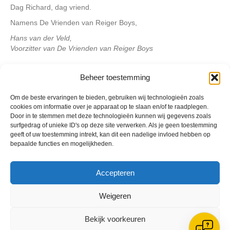
Dag Richard, dag vriend.
Namens De Vrienden van Reiger Boys,
Hans van der Veld,
Voorzitter van De Vrienden van Reiger Boys
Beheer toestemming
Geplaatst in
Berichten seizoen 2012-2013
Om de beste ervaringen te bieden, gebruiken wij technologieën zoals
cookies om informatie over je apparaat op te slaan en/of te raadplegen.
Door in te stemmen met deze technologieën kunnen wij gegevens zoals
surfgedrag of unieke ID's op deze site verwerken. Als je geen toestemming
geeft of uw toestemming intrekt, kan dit een nadelige invloed hebben op
bepaalde functies en mogelijkheden.
VV Reiger Boys
De Wending, Lotte Beesedijk 1
1705 NA Heerhugowaard
Accepteren
Google maps route
Weigeren
Reglementen
Privacybeleid
Bekijk voorkeuren
Cookiebeleid