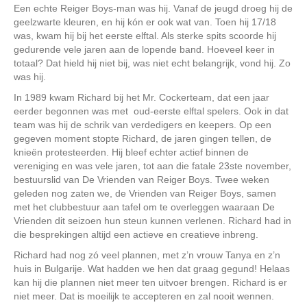
Een echte Reiger Boys-man was hij. Vanaf de jeugd droeg hij de
geelzwarte kleuren, en hij kón er ook wat van. Toen hij 17/18
was, kwam hij bij het eerste elftal. Als sterke spits scoorde hij
gedurende vele jaren aan de lopende band. Hoeveel keer in
totaal? Dat hield hij niet bij, was niet echt belangrijk, vond hij. Zo
was hij.
In 1989 kwam Richard bij het Mr. Cockerteam, dat een jaar
eerder begonnen was met oud-eerste elftal spelers. Ook in dat
team was hij de schrik van verdedigers en keepers. Op een
gegeven moment stopte Richard, de jaren gingen tellen, de
knieën protesteerden. Hij bleef echter actief binnen de
vereniging en was vele jaren, tot aan die fatale 23ste november,
bestuurslid van De Vrienden van Reiger Boys. Twee weken
geleden nog zaten we, de Vrienden van Reiger Boys, samen
met het clubbestuur aan tafel om te overleggen waaraan De
Vrienden dit seizoen hun steun kunnen verlenen. Richard had in
die besprekingen altijd een actieve en creatieve inbreng.
Richard had nog zó veel plannen, met z’n vrouw Tanya en z’n
huis in Bulgarije. Wat hadden we hen dat graag gegund! Helaas
kan hij die plannen niet meer ten uitvoer brengen. Richard is er
niet meer. Dat is moeilijk te accepteren en zal nooit wennen.