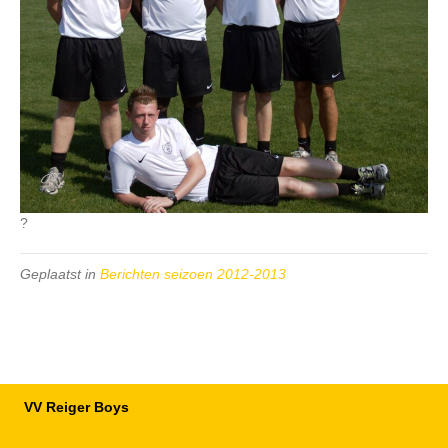
?
Geplaatst in
Berichten seizoen 2012-2013
VV Reiger Boys
De Wending, Lotte Beesedijk 1
1705 NA Heerhugowaard