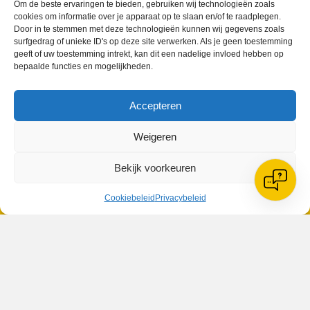
Om de beste ervaringen te bieden, gebruiken wij technologieën zoals
cookies om informatie over je apparaat op te slaan en/of te raadplegen.
Door in te stemmen met deze technologieën kunnen wij gegevens zoals
surfgedrag of unieke ID's op deze site verwerken. Als je geen toestemming
VV Reiger Boys
geeft of uw toestemming intrekt, kan dit een nadelige invloed hebben op
De Wending, Lotte Beesedijk 1
bepaalde functies en mogelijkheden.
1705 NA Heerhugowaard
Google maps route
Accepteren
Reglementen
Privacybeleid
Weigeren
Cookiebeleid
XML-Sitemap
Bekijk voorkeuren
Veelgestelde vragen
Belangrijke gegevens
Cookiebeleid
Privacybeleid
Zoeken
© 2026 V.V. Reiger Boys | Website:
MH Webdesign & SEO