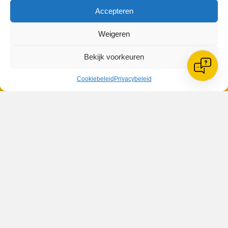
Accepteren
Geplaatst in
Berichten seizoen 2012-2013
Weigeren
Bekijk voorkeuren
Cookiebeleid
Privacybeleid
VV Reiger Boys
De Wending, Lotte Beesedijk 1
1705 NA Heerhugowaard
Google maps route
Reglementen
Privacybeleid
Cookiebeleid
XML-Sitemap
Veelgestelde vragen
Belangrijke gegevens