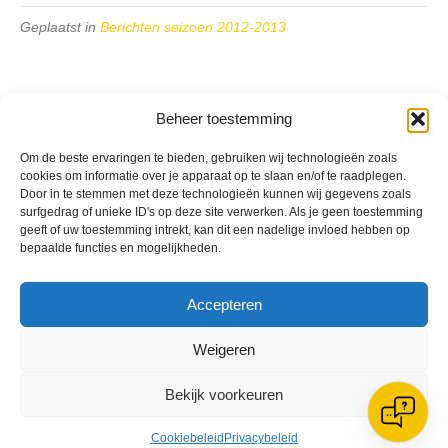
Geplaatst in
Berichten seizoen 2012-2013
Beheer toestemming
Om de beste ervaringen te bieden, gebruiken wij technologieën zoals
VV Reiger Boys
cookies om informatie over je apparaat op te slaan en/of te raadplegen.
De Wending, Lotte Beesedijk 1
Door in te stemmen met deze technologieën kunnen wij gegevens zoals
1705 NA Heerhugowaard
surfgedrag of unieke ID's op deze site verwerken. Als je geen toestemming
geeft of uw toestemming intrekt, kan dit een nadelige invloed hebben op
Google maps route
bepaalde functies en mogelijkheden.
Reglementen
Privacybeleid
Cookiebeleid
Accepteren
XML-Sitemap
Weigeren
Veelgestelde vragen
Belangrijke gegevens
Bekijk voorkeuren
Cookiebeleid
Privacybeleid